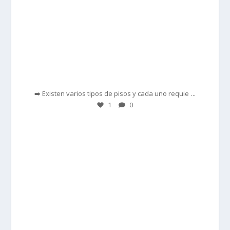
Feb 28
...
➡️ Existen varios tipos de pisos y cada uno requie
1
0
prisadepotchile