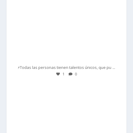
Mar 1
...
⚡Todas las personas tienen talentos únicos, que pu
1
0
prisadepotchile