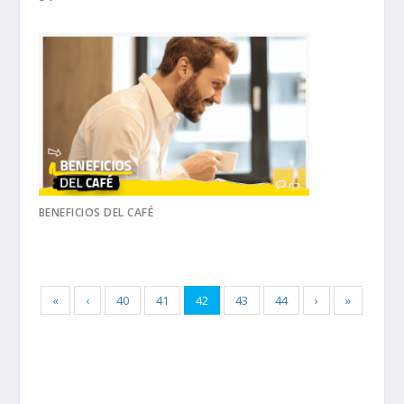
BENEFICIOS DEL CAFÉ
«
‹
40
41
42
43
44
›
»