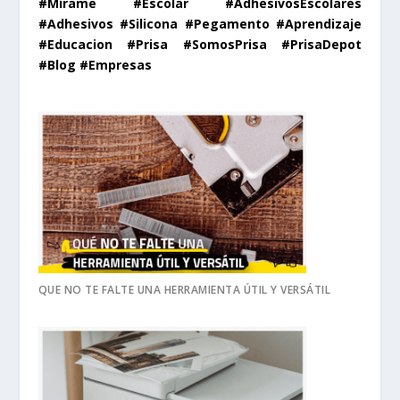
#Mírame #Escolar #AdhesivosEscolares
#Adhesivos #Silicona #Pegamento #Aprendizaje
#Educacion #Prisa #SomosPrisa #PrisaDepot
#Blog #Empresas
QUE NO TE FALTE UNA HERRAMIENTA ÚTIL Y VERSÁTIL