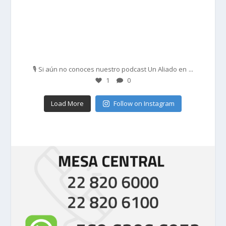
Feb 27
...
🎙️ Si aún no conoces nuestro podcast Un Aliado en
1
0
Load More
Follow on Instagram