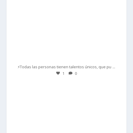
Mar 1
...
⚡Todas las personas tienen talentos únicos, que pu
1
0
prisadepotchile