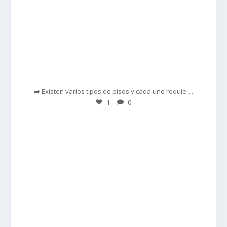
Feb 28
...
➡️ Existen varios tipos de pisos y cada uno requie
1
0
prisadepotchile