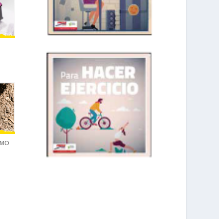
OMO
prisadepotchile