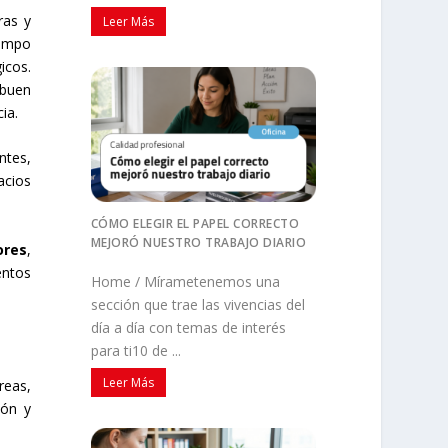
ras y
Leer Más
iempo
icos.
 buen
ia.
tes,
acios
CÓMO ELEGIR EL PAPEL CORRECTO
MEJORÓ NUESTRO TRABAJO DIARIO
ores
,
entos
Home / Mírametenemos una
sección que trae las vivencias del
día a día con temas de interés
para ti10 de ...
Leer Más
reas,
ión y