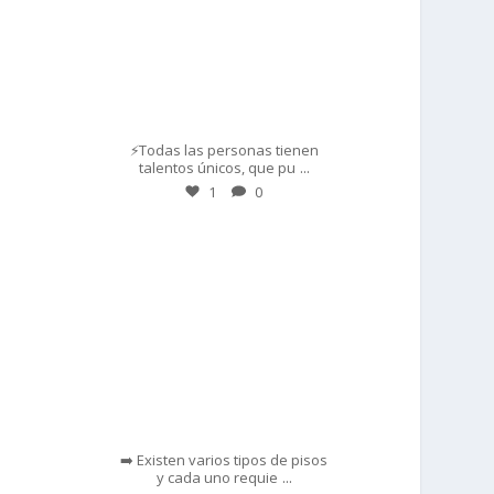
Mar 1
⚡Todas las personas tienen
...
talentos únicos, que pu
1
0
prisadepotchile
Feb 28
➡️ Existen varios tipos de pisos
...
y cada uno requie