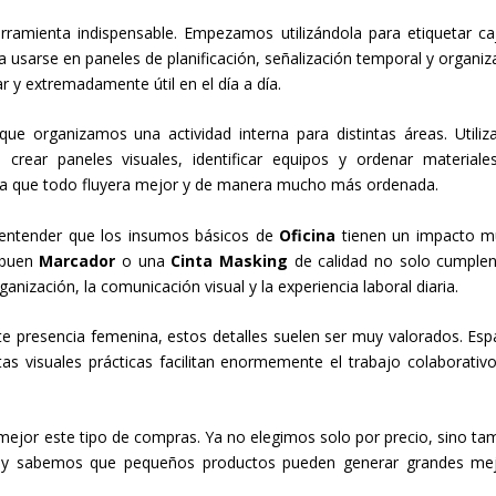
ramienta indispensable. Empezamos utilizándola para etiquetar ca
usarse en paneles de planificación, señalización temporal y organiz
ar y extremadamente útil en el día a día.
 organizamos una actividad interna para distintas áreas. Utili
crear paneles visuales, identificar equipos y ordenar materiale
ó a que todo fluyera mejor y de manera mucho más ordenada.
 entender que los insumos básicos de
Oficina
tienen un impacto 
 buen
Marcador
o una
Cinta Masking
de calidad no solo cumple
anización, la comunicación visual y la experiencia laboral diaria.
 presencia femenina, estos detalles suelen ser muy valorados. Esp
as visuales prácticas facilitan enormemente el trabajo colaborativo
jor este tipo de compras. Ya no elegimos solo por precio, sino ta
. Hoy sabemos que pequeños productos pueden generar grandes me