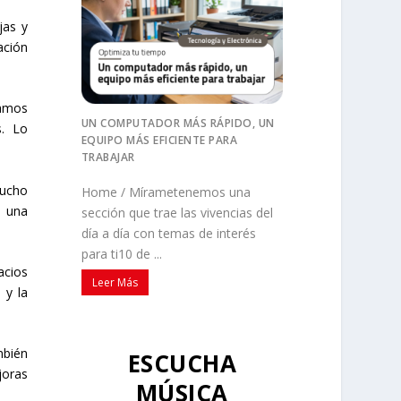
jas y
ación
zamos
UN COMPUTADOR MÁS RÁPIDO, UN
s. Lo
EQUIPO MÁS EFICIENTE PARA
TRABAJAR
mucho
Home / Mírametenemos una
n una
sección que trae las vivencias del
día a día con temas de interés
para ti10 de ...
acios
Leer Más
 y la
mbién
ESCUCHA
joras
MÚSICA