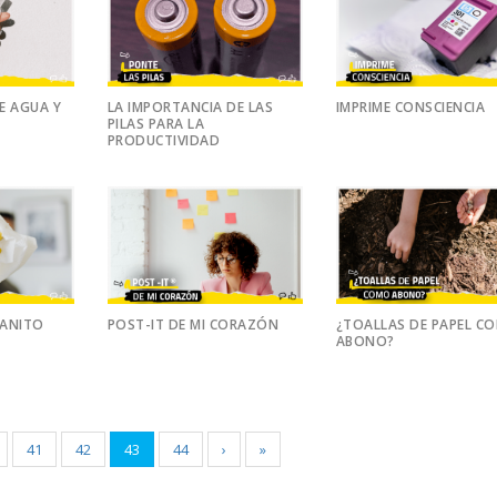
E AGUA Y
LA IMPORTANCIA DE LAS
IMPRIME CONSCIENCIA
PILAS PARA LA
PRODUCTIVIDAD
SANITO
POST-IT DE MI CORAZÓN
¿TOALLAS DE PAPEL C
ABONO?
41
42
43
44
›
»