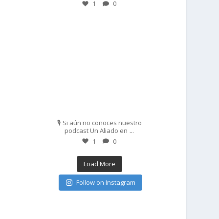
1
0
prisadepotchile
Feb 27
🎙️ Si aún no conoces nuestro
...
podcast Un Aliado en
1
0
Load More
Follow on Instagram