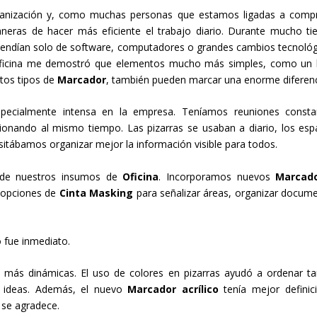
ganización y, como muchas personas que estamos ligadas a comp
eras de hacer más eficiente el trabajo diario. Durante mucho t
endían solo de software, computadores o grandes cambios tecnológ
a oficina me demostró que elementos mucho más simples, como un
ntos tipos de
Marcador
, también pueden marcar una enorme diferenc
ialmente intensa en la empresa. Teníamos reuniones constan
cionando al mismo tiempo. Las pizarras se usaban a diario, los esp
itábamos organizar mejor la información visible para todos.
de nuestros insumos de
Oficina
. Incorporamos nuevos
Marcad
 opciones de
Cinta Masking
para señalizar áreas, organizar docum
 fue inmediato.
ás dinámicas. El uso de colores en pizarras ayudó a ordenar ta
as ideas. Además, el nuevo
Marcador acrílico
tenía mejor definic
 se agradece.