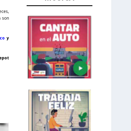
eces,
a
son
ico
y
epot