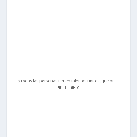
Mar 1
...
⚡Todas las personas tienen talentos únicos, que pu
1
0
prisadepotchile