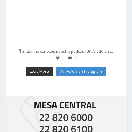
Feb 27
...
🎙️ Si aún no conoces nuestro podcast Un Aliado en
1
0
Load More
Follow on Instagram