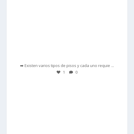
Feb 28
...
➡️ Existen varios tipos de pisos y cada uno requie
1
0
prisadepotchile