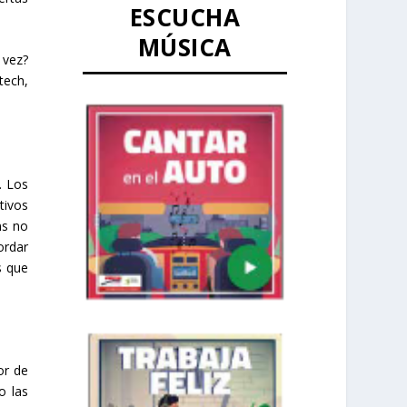
ESCUCHA
MÚSICA
 vez?
tech,
. Los
tivos
ns no
ordar
s que
or de
o las