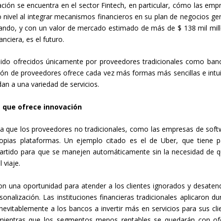
ción se encuentra en el sector Fintech, en particular, cómo las emp
o nivel al integrar mecanismos financieros en su plan de negocios gen
nzando, y con un valor de mercado estimado de más de $ 138 mil mil
nciera, es el futuro.
 sido ofrecidos únicamente por proveedores tradicionales como ban
n de proveedores ofrece cada vez más formas más sencillas e intui
n a una variedad de servicios.
a que ofrece innovación
a que los proveedores no tradicionales, como las empresas de soft
propias plataformas. Un ejemplo citado es el de Uber, que tiene 
partido para que se manejen automáticamente sin la necesidad de q
viaje.
on una oportunidad para atender a los clientes ignorados y desaten
sonalización. Las instituciones financieras tradicionales aplicaron du
evitablemente a los bancos a invertir más en servicios para sus cli
 mientras que los segmentos menos rentables se quedarán con of