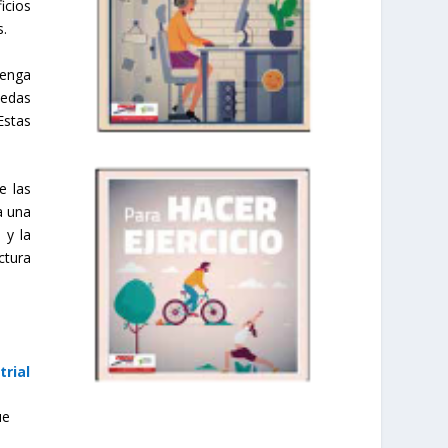
icios
s.
tenga
nedas
Estas
e las
a una
 y la
ctura
trial
ue
prisadepotchile