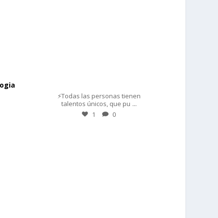
Mar 1
ogia
⚡Todas las personas tienen
...
talentos únicos, que pu
1
0
prisadepotchile
Feb 28