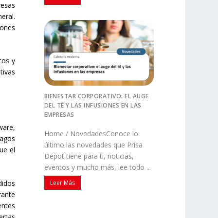
resas
eral.
lones
cos y
tivas
BIENESTAR CORPORATIVO: EL AUGE
DEL TÉ Y LAS INFUSIONES EN LAS
EMPRESAS
ware,
Home / NovedadesConoce lo
pagos
último las novedades que Prisa
ue el
Depot tiene para ti, noticias,
eventos y mucho más, lee todo ...
didos
Leer Más
rante
entes
ertas