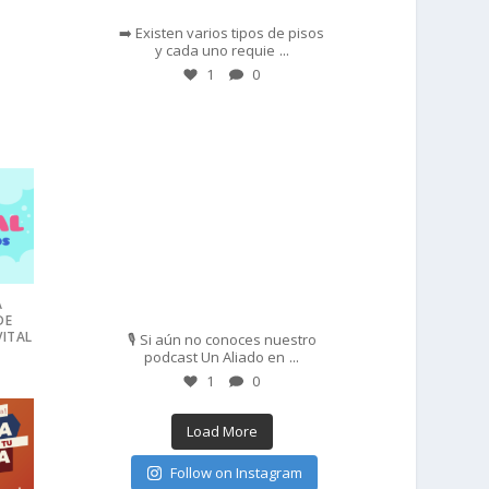
➡️ Existen varios tipos de pisos
...
y cada uno requie
1
0
prisadepotchile
Feb 27
A
DE
VITAL
🎙️ Si aún no conoces nuestro
...
podcast Un Aliado en
1
0
Load More
Follow on Instagram