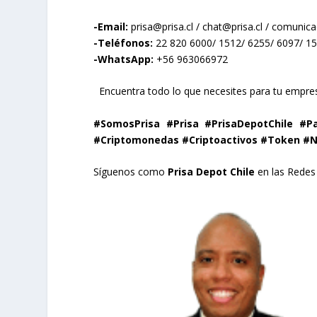
-Email:
prisa@prisa.cl
/
chat@prisa.cl
/
comunicac
-Teléfonos:
22 820 6000/ 1512/ 6255/ 6097/ 1
-WhatsApp:
+56 963066972
Encuentra todo lo que necesites para tu empresa
#SomosPrisa #Prisa #PrisaDepotChile #P
#Criptomonedas #Criptoactivos #Token #N
Síguenos como
Prisa Depot Chile
en las Redes