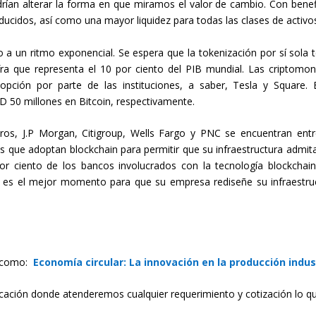
rían alterar la forma en que miramos el valor de cambio. Con benef
educidos, así como una mayor liquidez para todas las clases de activo
 a un ritmo exponencial. Se espera que la tokenización por sí sola 
fra que representa el 10 por ciento del PIB mundial. Las criptomo
ción por parte de las instituciones, a saber, Tesla y Square. 
D 50 millones en Bitcoin, respectivamente.
eros, J.P Morgan, Citigroup, Wells Fargo y PNC se encuentran entr
es que adoptan blockchain para permitir que su infraestructura admit
por ciento de los bancos involucrados con la tecnología blockchain
e es el mejor momento para que su empresa rediseñe su infraestru
s como:
Economía circular: La innovación en la producción indus
cación donde atenderemos cualquier requerimiento y cotización lo q