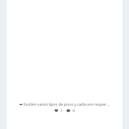
prisadepotchile
Feb 28
...
➡️ Existen varios tipos de pisos y cada uno requie
1
0
prisadepotchile