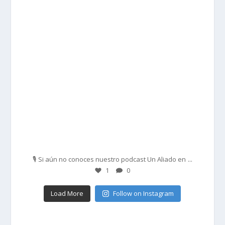
Feb 27
...
🎙️ Si aún no conoces nuestro podcast Un Aliado en
1
0
Load More
Follow on Instagram