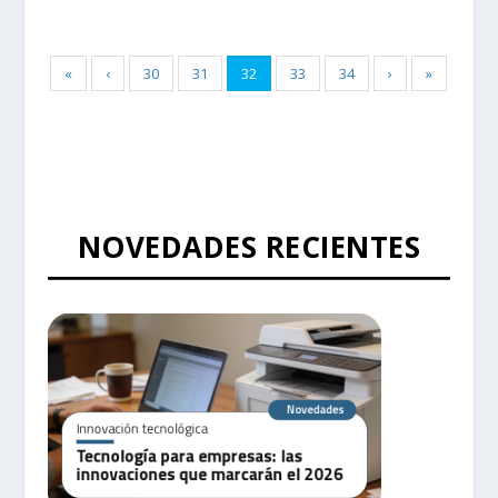
«
‹
30
31
32
33
34
›
»
NOVEDADES RECIENTES