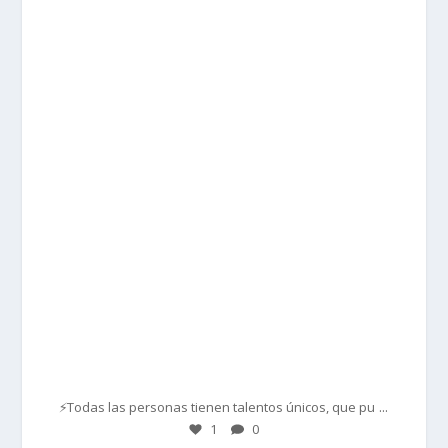
prisadepotchile
Mar 1
...
⚡Todas las personas tienen talentos únicos, que pu
1
0