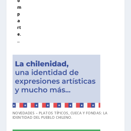
o
m
p
a
rt
e.
..
NOVEDADES – PLATOS TÍPICOS, CUECA Y FONDAS: LA
IDENTIDAD DEL PUEBLO CHILENO.