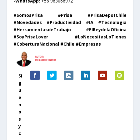
-WhatsApp:
+56 963066972
#SomosPrisa #Prisa #PrisaDepotChile
#Novedades #Productividad #IA #Tecnologia
#HerramientasdeTrabajo #ElReydelaOficina
#SoyPrisaLover #LoNecesitasLoTienes
#CoberturaNacional #Chile #Empresas
Sí
g
u
e
n
o
s
y
c