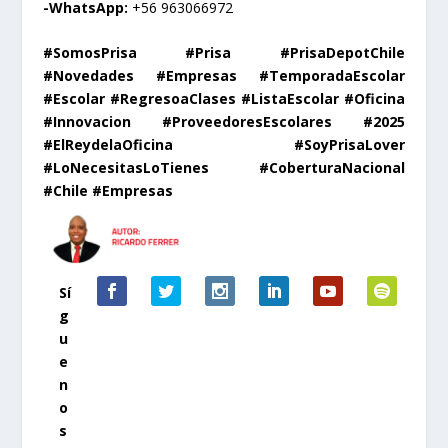
-WhatsApp:
+56 963066972
#SomosPrisa #Prisa #PrisaDepotChile
#Novedades #Empresas #TemporadaEscolar
#Escolar #RegresoaClases #ListaEscolar #Oficina
#Innovacion #ProveedoresEscolares #2025
#ElReydelaOficina #SoyPrisaLover
#LoNecesitasLoTienes #CoberturaNacional
#Chile #Empresas
Sí
g
u
e
n
o
s