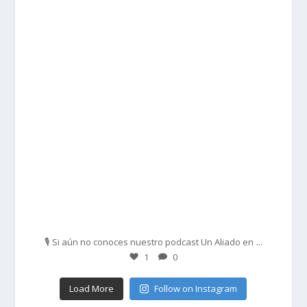
prisadepotchile
Feb 27
...
🎙️ Si aún no conoces nuestro podcast Un Aliado en
1
0
Load More
Follow on Instagram