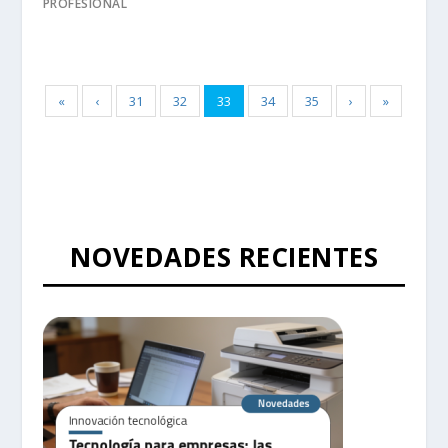
PROFESIONAL
«
‹
31
32
33
34
35
›
»
NOVEDADES RECIENTES