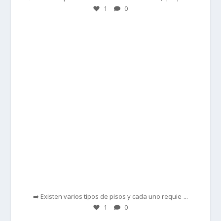
1
0
prisadepotchile
Feb 28
...
➡️ Existen varios tipos de pisos y cada uno requie
1
0