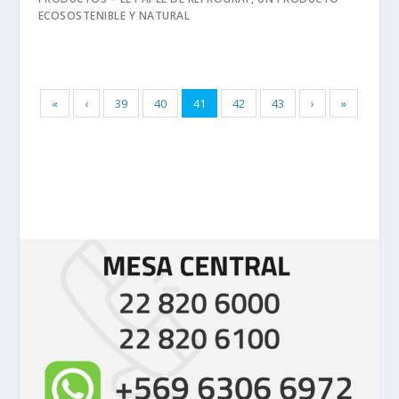
ECOSOSTENIBLE Y NATURAL
«
‹
39
40
41
42
43
›
»