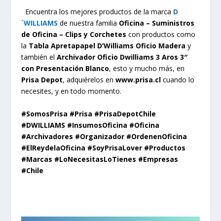
Encuentra los mejores productos de la marca
D
´WILLIAMS
de nuestra familia
Oficina – Suministros
de Oficina – Clips y Corchetes
con productos como
la
Tabla Apretapapel D’Williams Oficio Madera
y
también el
Archivador Oficio Dwilliams 3 Aros 3″
con Presentación Blanco
, esto y mucho más, en
Prisa Depot
, adquiérelos en
www.prisa.cl
cuando lo
necesites, y en todo momento.
#SomosPrisa #Prisa #PrisaDepotChile
#DWILLIAMS #InsumosOficina #Oficina
#Archivadores #Organizador #OrdenenOficina
#ElReydelaOficina #SoyPrisaLover #Productos
#Marcas #LoNecesitasLoTienes #Empresas
#Chile