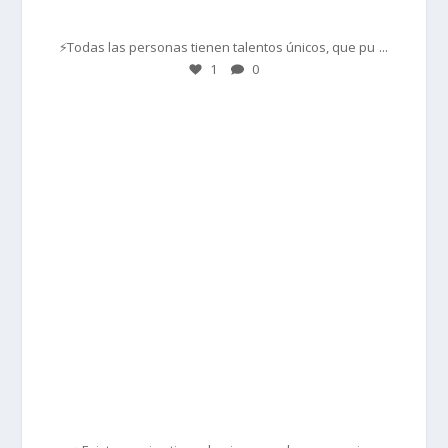
Mar 1
...
⚡Todas las personas tienen talentos únicos, que pu
1
0
prisadepotchile
Feb 28