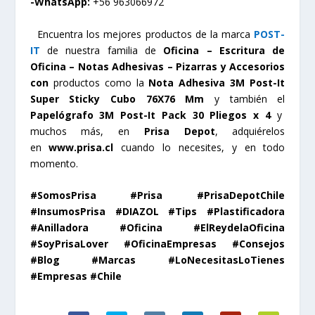
-WhatsApp:
+56 963066972
Encuentra los mejores productos de la marca
POST-
IT
de nuestra familia de
Oficina – Escritura de
Oficina – Notas Adhesivas – Pizarras y Accesorios
con
productos como la
Nota Adhesiva 3M Post-It
Super Sticky Cubo 76X76 Mm
y también el
Papelógrafo 3M Post-It Pack 30 Pliegos x 4
y
muchos más, en
Prisa Depot
, adquiérelos
en
www.prisa.cl
cuando lo necesites, y en todo
momento.
#SomosPrisa #Prisa #PrisaDepotChile
#InsumosPrisa #DIAZOL #Tips #Plastificadora
#Anilladora #Oficina #ElReydelaOficina
#SoyPrisaLover #OficinaEmpresas #Consejos
#Blog #Marcas #LoNecesitasLoTienes
#Empresas #Chile