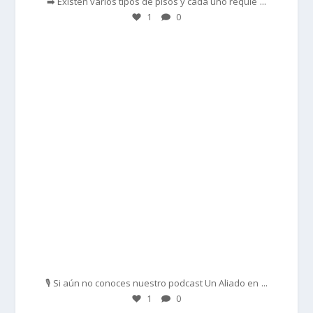
...
➡️ Existen varios tipos de pisos y cada uno requie
1
0
prisadepotchile
Feb 27
...
🎙️ Si aún no conoces nuestro podcast Un Aliado en
1
0