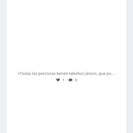
Mar 1
...
⚡Todas las personas tienen talentos únicos, que pu
1
0
prisadepotchile