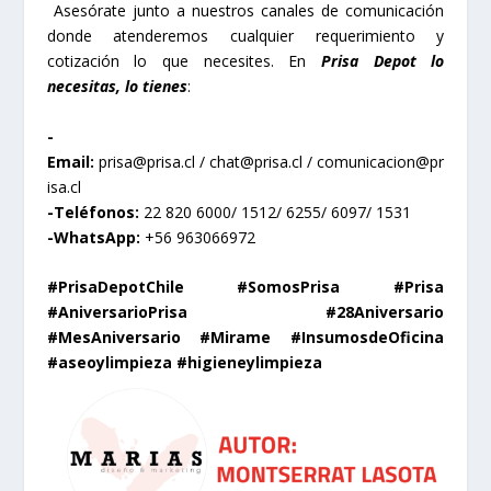
Asesórate junto a nuestros canales de comunicación
donde atenderemos cualquier requerimiento y
cotización lo que necesites. En
Prisa Depot lo
necesitas, lo tienes
:
-
Email:
prisa@prisa.cl
/
chat@prisa.cl
/
comunicacion@pr
isa.cl
-Teléfonos:
22 820 6000/ 1512/ 6255/ 6097/ 1531
-WhatsApp:
+56 963066972
#PrisaDepotChile #SomosPrisa #Prisa
#AniversarioPrisa #28Aniversario
#MesAniversario #Mirame #InsumosdeOficina
#aseoylimpieza #higieneylimpieza