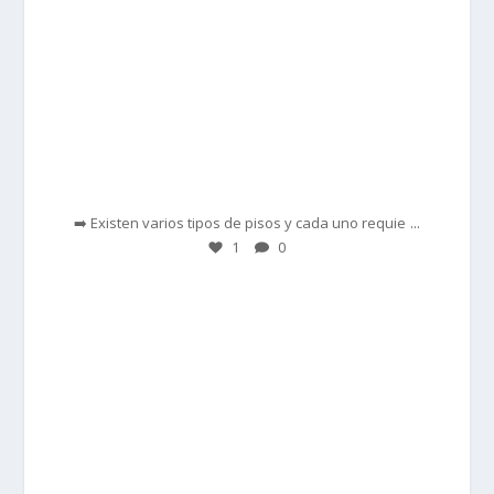
Feb 28
...
➡️ Existen varios tipos de pisos y cada uno requie
1
0
prisadepotchile