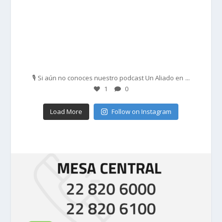
Feb 27
...
🎙️ Si aún no conoces nuestro podcast Un Aliado en
1
0
Load More
Follow on Instagram