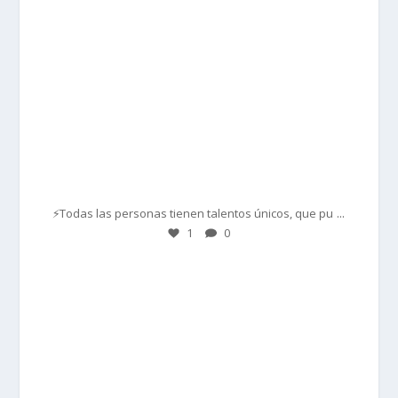
Mar 1
...
⚡Todas las personas tienen talentos únicos, que pu
1
0
prisadepotchile