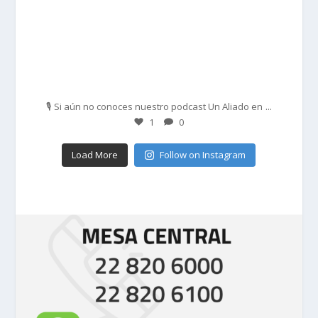
Feb 27
...
🎙️ Si aún no conoces nuestro podcast Un Aliado en
1
0
Load More
Follow on Instagram