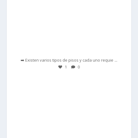
Feb 28
...
➡️ Existen varios tipos de pisos y cada uno requie
1
0
prisadepotchile