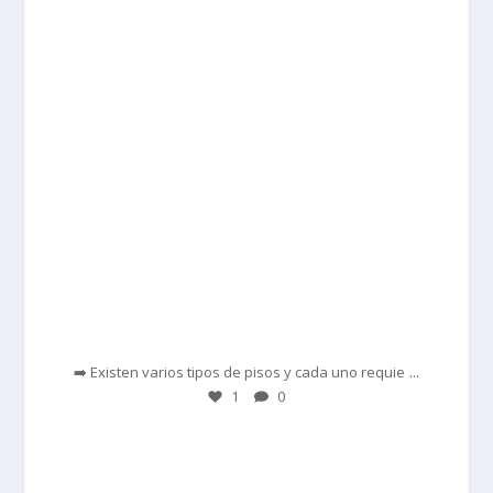
prisadepotchile
Feb 28
...
➡️ Existen varios tipos de pisos y cada uno requie
1
0
prisadepotchile