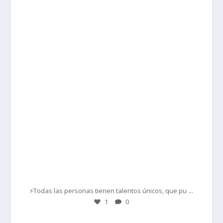
prisadepotchile
Mar 1
...
⚡Todas las personas tienen talentos únicos, que pu
1
0