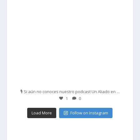
Feb 27
...
🎙️ Si aún no conoces nuestro podcast Un Aliado en
1
0
Load More
Follow on Instagram