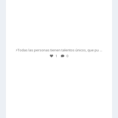
Mar 1
...
⚡Todas las personas tienen talentos únicos, que pu
1
0
prisadepotchile