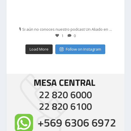
Feb 27
...
🎙️ Si aún no conoces nuestro podcast Un Aliado en
1
0
Load More
Follow on Instagram