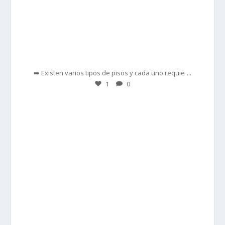
Feb 28
...
➡️ Existen varios tipos de pisos y cada uno requie
1
0
prisadepotchile