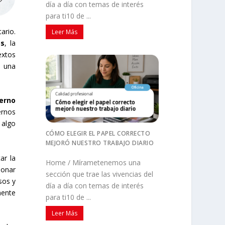
día a día con temas de interés
para ti10 de ...
ario.
Leer Más
os
, la
extos
e una
erno
ernos
 algo
CÓMO ELEGIR EL PAPEL CORRECTO
MEJORÓ NUESTRO TRABAJO DIARIO
ar la
Home / Mírametenemos una
sonar
sección que trae las vivencias del
sos y
día a día con temas de interés
mente
para ti10 de ...
Leer Más