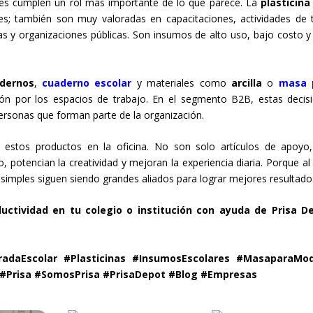
es cumplen un rol más importante de lo que parece. La
plasticina
s; también son muy valoradas en capacitaciones, actividades de
as y organizaciones públicas. Son insumos de alto uso, bajo costo y
dernos
,
cuaderno escolar
y materiales como
arcilla
o
masa 
ión por los espacios de trabajo. En el segmento B2B, estas decis
 personas que forman parte de la organización.
tos productos en la oficina. No son solo artículos de apoyo
, potencian la creatividad y mejoran la experiencia diaria. Porque al f
 simples siguen siendo grandes aliados para lograr mejores resultado
uctividad en tu colegio o institución con ayuda de Prisa D
adaEscolar #Plasticinas #InsumosEscolares #MasaparaMod
n #Prisa #SomosPrisa #PrisaDepot #Blog #Empresas