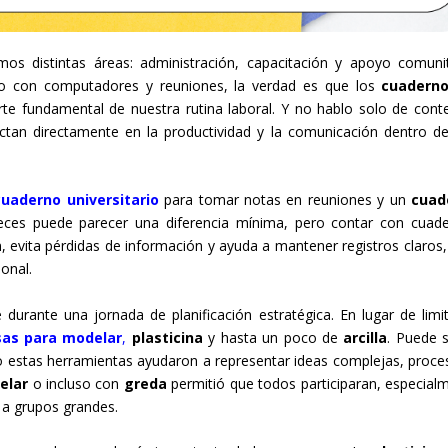
 distintas áreas: administración, capacitación y apoyo comunit
o con computadores y reuniones, la verdad es que los
cuadern
rte fundamental de nuestra rutina laboral. Y no hablo solo de cont
tan directamente en la productividad y la comunicación dentro d
cuaderno universitario
para tomar notas en reuniones y un
cuad
eces puede parecer una diferencia mínima, pero contar con cuad
, evita pérdidas de información y ayuda a mantener registros claros,
ional.
urante una jornada de planificación estratégica. En lugar de limit
as para modelar
,
plasticina
y hasta un poco de
arcilla
. Puede 
 estas herramientas ayudaron a representar ideas complejas, proce
elar
o incluso con
greda
permitió que todos participaran, especial
 a grupos grandes.