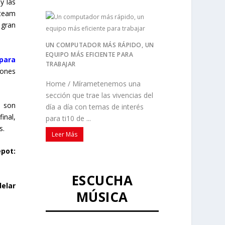
y las
 team
 gran
UN COMPUTADOR MÁS RÁPIDO, UN
EQUIPO MÁS EFICIENTE PARA
para
TRABAJAR
iones
Home / Mírametenemos una
sección que trae las vivencias del
, son
día a día con temas de interés
inal,
para ti10 de ...
s.
Leer Más
epot:
ESCUCHA
elar
MÚSICA