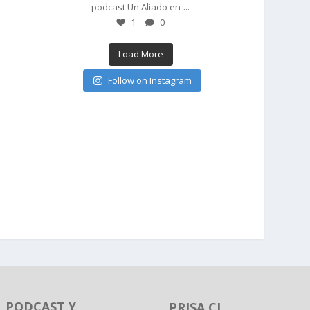
...
podcast Un Aliado en
1
0
Load More
Follow on Instagram
PODCAST Y
PRISA.CL