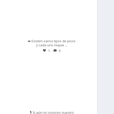
Feb 28
➡️ Existen varios tipos de pisos
...
y cada uno requie
1
0
prisadepotchile
Feb 27
🎙️ Si aún no conoces nuestro