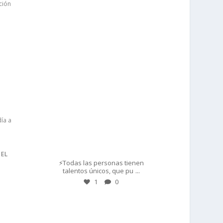
prisadepotchile
Mar 1
 EL
⚡Todas las personas tienen
...
talentos únicos, que pu
1
0
prisadepotchile