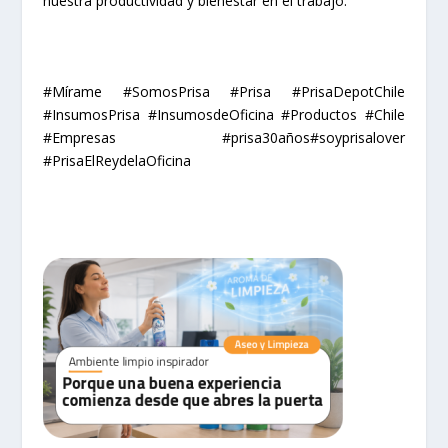
nuestra productividad y bienestar en el trabajo.
#Mírame #SomosPrisa #Prisa #PrisaDepotChile
#InsumosPrisa #InsumosdeOficina #Productos #Chile
#Empresas #prisa30años#soyprisalover
#PrisaElReydelaOficina