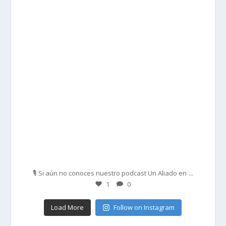
prisadepotchile
Feb 27
...
🎙️ Si aún no conoces nuestro podcast Un Aliado en
1
0
Load More
Follow on Instagram