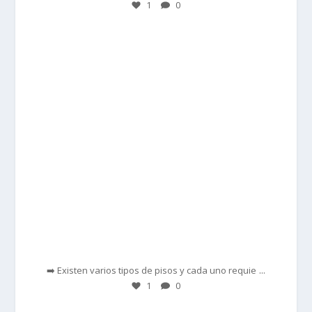
1
0
prisadepotchile
Feb 28
...
➡️ Existen varios tipos de pisos y cada uno requie
1
0