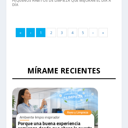
PEQUEÑOS HÁBITOS DE LIMPIEZA QUE MEJORAN EL DÍA A
DÍA
«
‹
1
2
3
4
5
›
»
MÍRAME RECIENTES