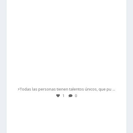
Mar 1
...
⚡Todas las personas tienen talentos únicos, que pu
1
0
prisadepotchile