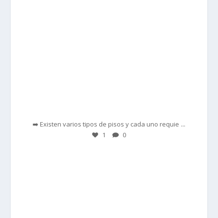
Feb 28
...
➡️ Existen varios tipos de pisos y cada uno requie
1
0
prisadepotchile