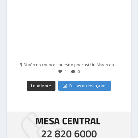
Feb 27
...
🎙️ Si aún no conoces nuestro podcast Un Aliado en
1
0
Load More
Follow on Instagram