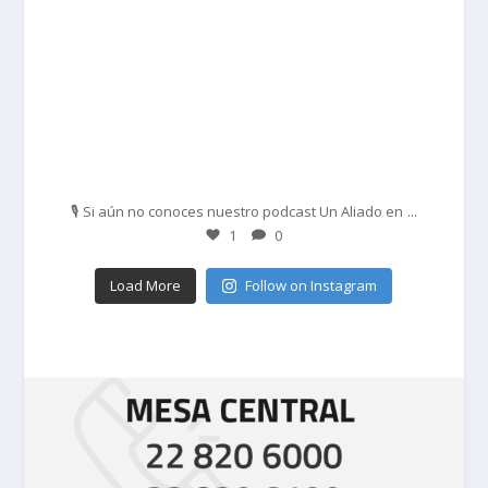
Feb 27
...
🎙️ Si aún no conoces nuestro podcast Un Aliado en
1
0
Load More
Follow on Instagram