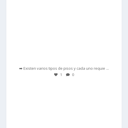
Feb 28
...
➡️ Existen varios tipos de pisos y cada uno requie
1
0
prisadepotchile