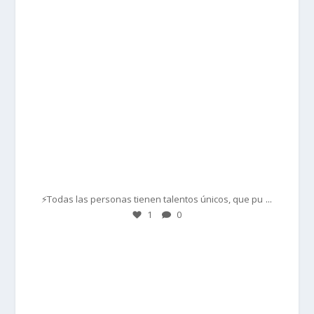
Mar 1
...
⚡Todas las personas tienen talentos únicos, que pu
1
0
prisadepotchile