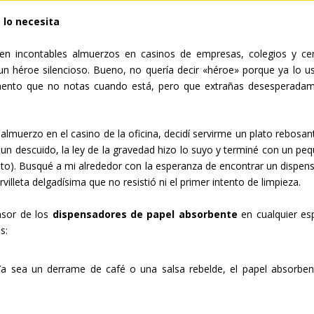
 lo necesita
en incontables almuerzos en casinos de empresas, colegios y ce
n héroe silencioso. Bueno, no quería decir «héroe» porque ya lo u
lemento que no notas cuando está, pero que extrañas desesperada
lmuerzo en el casino de la oficina, decidí servirme un plato rebosan
n un descuido, la ley de la gravedad hizo lo suyo y terminé con un pe
sto). Busqué a mi alrededor con la esperanza de encontrar un dispen
villeta delgadísima que no resistió ni el primer intento de limpieza.
nsor de los
dispensadores de papel absorbente
en cualquier es
s:
a sea un derrame de café o una salsa rebelde, el papel absorben