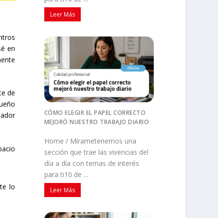
Leer Más
ntros
sé en
mente
te de
queño
CÓMO ELEGIR EL PAPEL CORRECTO
sador
MEJORÓ NUESTRO TRABAJO DIARIO
Home / Mírametenemos una
pacio
sección que trae las vivencias del
día a día con temas de interés
para ti10 de ...
te lo
Leer Más