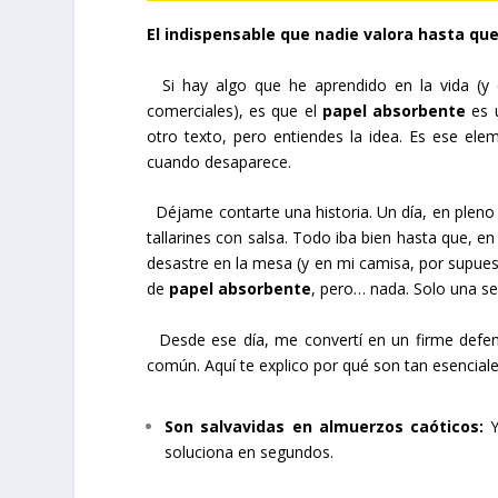
El indispensable que nadie valora hasta que
Si hay algo que he aprendido en la vida (y 
comerciales), es que el
papel absorbente
es u
otro texto, pero entiendes la idea. Es ese e
cuando desaparece.
Déjame contarte una historia. Un día, en pleno a
tallarines con salsa. Todo iba bien hasta que, e
desastre en la mesa (y en mi camisa, por supue
de
papel absorbente
, pero… nada. Solo una ser
Desde ese día, me convertí en un firme defe
común. Aquí te explico por qué son tan esenciale
Son salvavidas en almuerzos caóticos:
Y
soluciona en segundos.