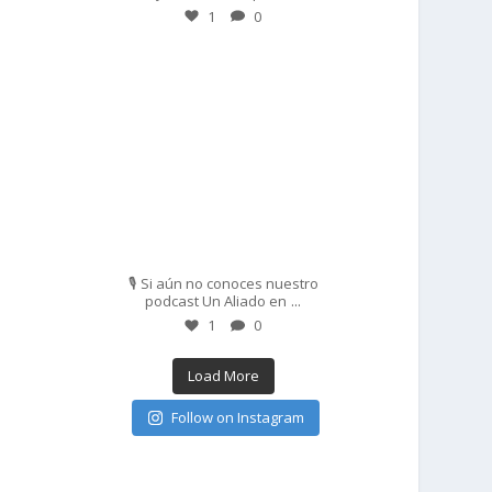
1
0
prisadepotchile
Feb 27
🎙️ Si aún no conoces nuestro
...
podcast Un Aliado en
1
0
Load More
Follow on Instagram