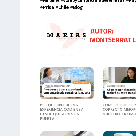
#Mirame #AseoyLimpieza #Servilletas #Pa
#Prisa #Chile #Blog
PORQUE UNA BUENA
CÓMO ELEGIR EL 
EXPERIENCIA COMIENZA
CORRECTO MEJO
DESDE QUE ABRES LA
NUESTRO TRABAJ
PUERTA