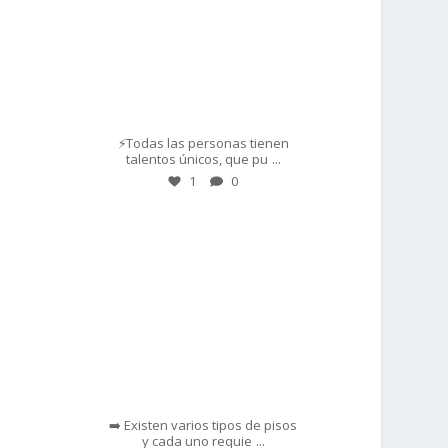
Mar 1
⚡Todas las personas tienen
...
talentos únicos, que pu
1
0
prisadepotchile
Feb 28
➡️ Existen varios tipos de pisos
...
y cada uno requie