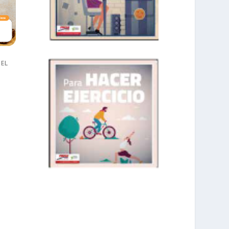
 EL
prisadepotchile