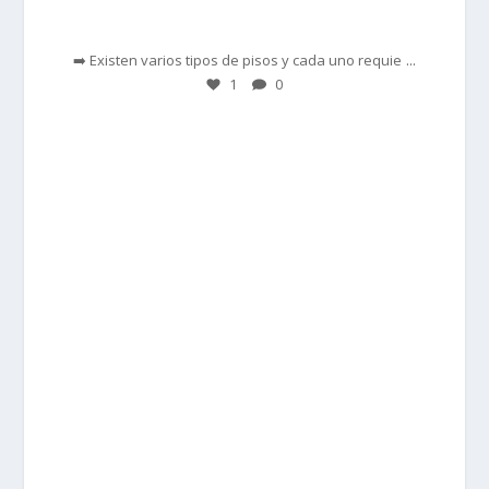
Feb 28
...
➡️ Existen varios tipos de pisos y cada uno requie
1
0
prisadepotchile
Feb 27