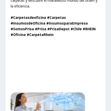
carpetas y descubre el maravilloso mundo del orden y
la eficiencia.
#Carpetasdeoficina #Carpetas
#InsumosdeOficina #InsumosparaEmpresa
#SomosPrisa #Prisa #PrisaDepot #Chile #RHEIN
#Oficina #CarpetaRhein