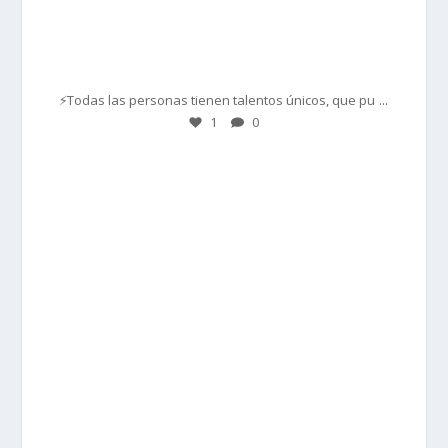
Mar 1
...
⚡Todas las personas tienen talentos únicos, que pu
1
0
prisadepotchile