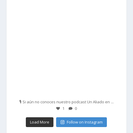
prisadepotchile
Feb 27
...
🎙️ Si aún no conoces nuestro podcast Un Aliado en
1
0
Load More
Follow on Instagram