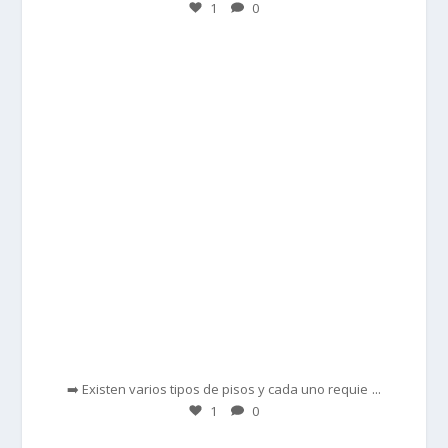
1
0
prisadepotchile
Feb 28
...
➡️ Existen varios tipos de pisos y cada uno requie
1
0