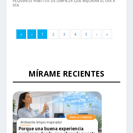
PEQUEÑOS HÁBITOS DE LIMPIEZA QUE MEJORAN EL DÍA A
DÍA
«
‹
1
2
3
4
5
›
»
MÍRAME RECIENTES