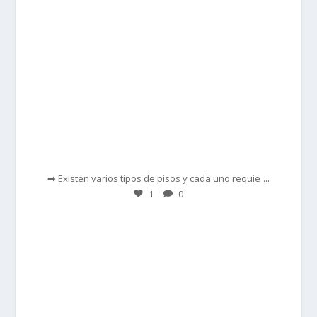
Feb 28
...
➡️ Existen varios tipos de pisos y cada uno requie
1
0
prisadepotchile