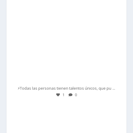
Mar 1
...
⚡Todas las personas tienen talentos únicos, que pu
1
0
prisadepotchile