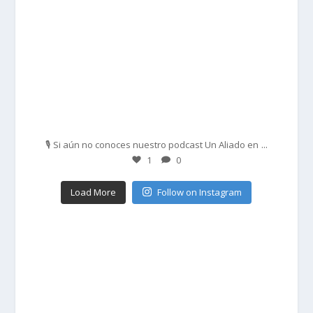
Feb 27
...
🎙️ Si aún no conoces nuestro podcast Un Aliado en
1
0
Load More
Follow on Instagram