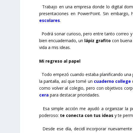
Trabajo en una empresa donde lo digital domin
presentaciones en PowerPoint. Sin embargo, h
escolares
.
Podrá sonar curioso, pero entre tanto correo y h
bien encuadernado, un
lápiz grafito
con buena 
vida a mis ideas.
Mi regreso al papel
Todo empezó cuando estaba planificando una pre
la pantalla, así que tomé un
cuaderno college
q
como volver al colegio, pero con objetivos cor
cera
para destacar prioridades.
Esa simple acción me ayudó a organizar la pr
poderoso:
te conecta con tus ideas
y te permi
Desde ese día, decidí incorporar nuevamente 