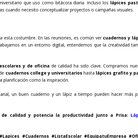
niversitario que uso como bitácora diaria. Incluso los
lápices past
vas cuando necesito conceptualizar proyectos o campañas visuales.
 esta costumbre. En las reuniones, es común ver
cuadernos y lá
abajamos en un entorno digital, entendemos que la creatividad ta
escolares y de oficina
de calidad ha sido clave. Compramos nue
sde
cuadernos college y universitarios
hasta
lápices grafito y p
a planificación como la inspiración.
arial, un buen cuaderno y un lápiz a tiempo pueden hacer más p
 de calidad y potencia la productividad junto a Prisa:
Láp
Lapices #Cuadernos #ListaEscolar #EquipatuEmpresa #Ofi