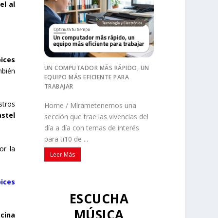
el al
pices
UN COMPUTADOR MÁS RÁPIDO, UN
mbién
EQUIPO MÁS EFICIENTE PARA
TRABAJAR
stros
Home / Mírametenemos una
astel
sección que trae las vivencias del
día a día con temas de interés
para ti10 de ...
or la
Leer Más
ices
ESCUCHA
MÚSICA
cina