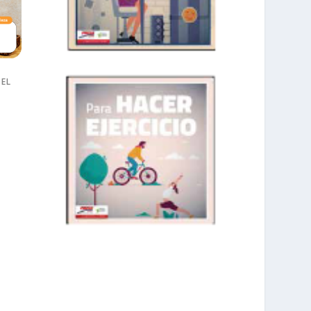
 EL
prisadepotchile