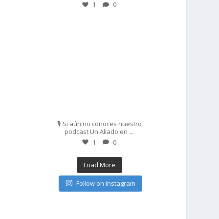
1
0
prisadepotchile
Feb 27
🎙️ Si aún no conoces nuestro
...
podcast Un Aliado en
1
0
Load More
Follow on Instagram