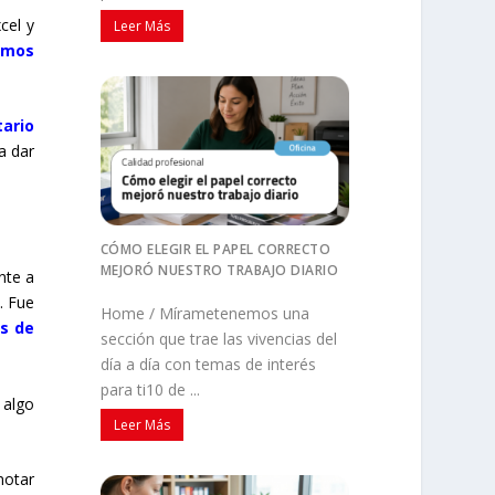
cel y
Leer Más
umos
tario
a dar
CÓMO ELEGIR EL PAPEL CORRECTO
MEJORÓ NUESTRO TRABAJO DIARIO
nte a
. Fue
Home / Mírametenemos una
es de
sección que trae las vivencias del
día a día con temas de interés
para ti10 de ...
 algo
Leer Más
notar