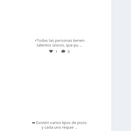
Mar 1
⚡Todas las personas tienen
...
talentos únicos, que pu
1
0
prisadepotchile
Feb 28
➡️ Existen varios tipos de pisos
...
y cada uno requie