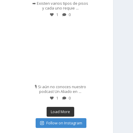
➡️ Existen varios tipos de pisos
...
y cada uno requie
1
0
prisadepotchile
Feb 27
🎙️ Si aún no conoces nuestro
...
podcast Un Aliado en
1
0
Load More
Follow on Instagram