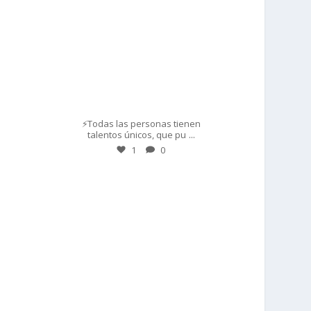
Mar 1
⚡Todas las personas tienen
...
talentos únicos, que pu
1
0
prisadepotchile
Feb 28