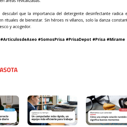
en áreas revitalizadas.
, descubrí que la importancia del detergente desinfectante radica 
n rituales de bienestar. Sin héroes ni villanos, solo la danza constan
resco y acogedor.
 #ArticulosdeAseo #SomosPrisa #PrisaDepot #Prisa #Mirame