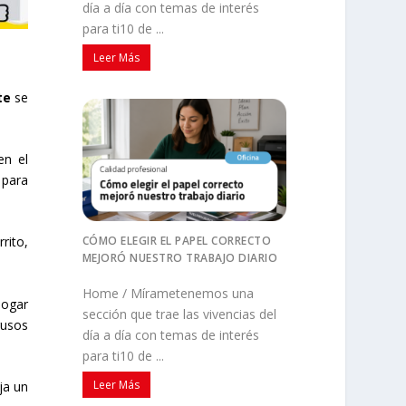
día a día con temas de interés
para ti10 de ...
Leer Más
te
se
en el
 para
CÓMO ELEGIR EL PAPEL CORRECTO
rito,
MEJORÓ NUESTRO TRABAJO DIARIO
Home / Mírametenemos una
hogar
sección que trae las vivencias del
rusos
día a día con temas de interés
para ti10 de ...
Leer Más
ja un