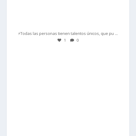
Mar 1
...
⚡Todas las personas tienen talentos únicos, que pu
1
0
prisadepotchile