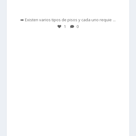
Feb 28
...
➡️ Existen varios tipos de pisos y cada uno requie
1
0
prisadepotchile
Feb 27