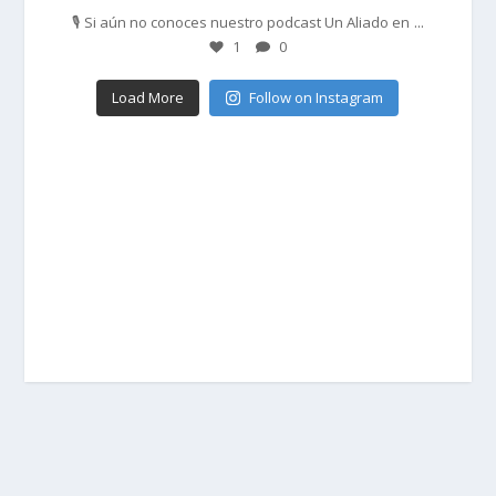
...
🎙️ Si aún no conoces nuestro podcast Un Aliado en
1
0
Load More
Follow on Instagram