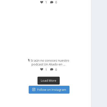
1
0
prisadepotchile
Feb 27
🎙️ Si aún no conoces nuestro
...
podcast Un Aliado en
1
0
Load More
Follow on Instagram