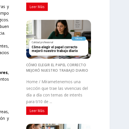
ras y
Leer Más
iempo
icos.
 buen
ia.
tes,
acios
CÓMO ELEGIR EL PAPEL CORRECTO
MEJORÓ NUESTRO TRABAJO DIARIO
ores
,
entos
Home / Mírametenemos una
sección que trae las vivencias del
día a día con temas de interés
para ti10 de ...
Leer Más
reas,
ión y