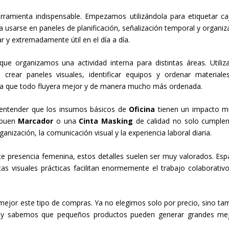
ramienta indispensable. Empezamos utilizándola para etiquetar ca
usarse en paneles de planificación, señalización temporal y organiz
ar y extremadamente útil en el día a día.
 organizamos una actividad interna para distintas áreas. Utili
crear paneles visuales, identificar equipos y ordenar materiale
ó a que todo fluyera mejor y de manera mucho más ordenada.
 entender que los insumos básicos de
Oficina
tienen un impacto 
 buen
Marcador
o una
Cinta Masking
de calidad no solo cumple
anización, la comunicación visual y la experiencia laboral diaria.
 presencia femenina, estos detalles suelen ser muy valorados. Esp
as visuales prácticas facilitan enormemente el trabajo colaborativo
jor este tipo de compras. Ya no elegimos solo por precio, sino ta
. Hoy sabemos que pequeños productos pueden generar grandes me