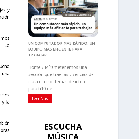
jas y
ación
zamos
UN COMPUTADOR MÁS RÁPIDO, UN
s. Lo
EQUIPO MÁS EFICIENTE PARA
TRABAJAR
mucho
Home / Mírametenemos una
n una
sección que trae las vivencias del
día a día con temas de interés
para ti10 de ...
acios
Leer Más
 y la
mbién
ESCUCHA
joras
MÚSICA