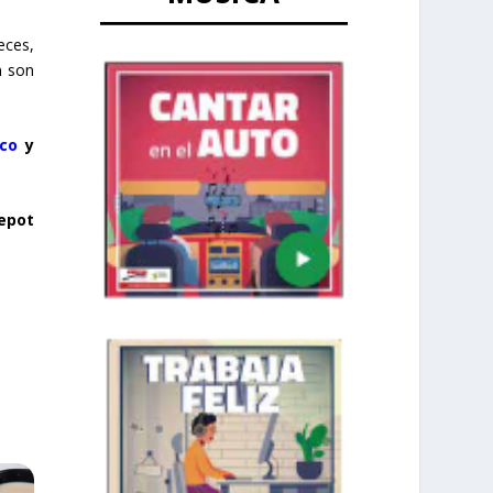
eces,
a
son
ico
y
epot