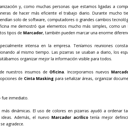
ganización y, como muchas personas que estamos ligadas a comp
eras de hacer más eficiente el trabajo diario. Durante mucho t
endían solo de software, computadores o grandes cambios tecnológ
a oficina me demostró que elementos mucho más simples, como un
ntos tipos de
Marcador
, también pueden marcar una enorme diferenc
ialmente intensa en la empresa. Teníamos reuniones constan
cionando al mismo tiempo. Las pizarras se usaban a diario, los esp
itábamos organizar mejor la información visible para todos.
de nuestros insumos de
Oficina
. Incorporamos nuevos
Marcad
 opciones de
Cinta Masking
para señalizar áreas, organizar docum
 fue inmediato.
ás dinámicas. El uso de colores en pizarras ayudó a ordenar ta
as ideas. Además, el nuevo
Marcador acrílico
tenía mejor definic
 se agradece.