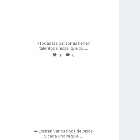
Mar 1
⚡Todas las personas tienen
...
talentos únicos, que pu
1
0
prisadepotchile
Feb 28
➡️ Existen varios tipos de pisos
...
y cada uno requie