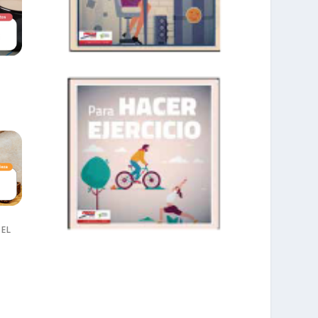
 EL
prisadepotchile