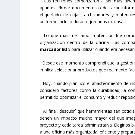
Las reuniones comenzaron a ser más dinámi
apuntes, firmar documentos o destacar infor
etiquetado de cajas, archivadores y material
uniforme incluso durante jornadas extensas.
Lo que más me llamó la atención fue cómo 
organización dentro de la oficina. Las com
marcador
listo para utilizar cuando era necesari
Desde ese momento comprendí que la gestión d
implica seleccionar productos que realmente facili
Hoy, cuando planifico el abastecimiento de ins
considero factores como la durabilidad, la com
permitido optimizar el consumo y reducir reposic
Al final, descubrí que herramientas tan coti
tienen un impacto mucho mayor del que imag
proyecto y cada tarea administrativa. Elegirlos 
a una oficina más organizada, eficiente y prepara