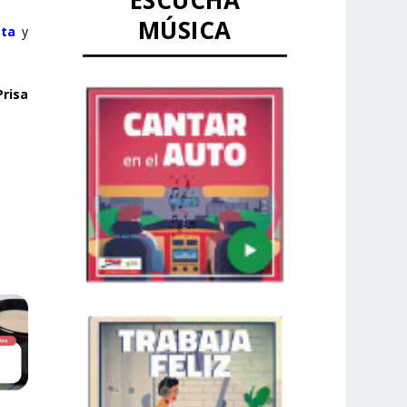
ESCUCHA
MÚSICA
sta
y
risa