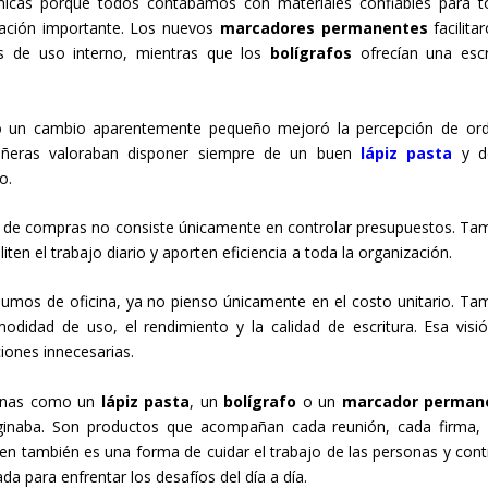
cas porque todos contábamos con materiales confiables para 
mación importante. Los nuevos
marcadores permanentes
facilita
es de uso interno, mientras que los
bolígrafos
ofrecían una escr
un cambio aparentemente pequeño mejoró la percepción de or
pañeras valoraban disponer siempre de un buen
lápiz pasta
y d
o.
e compras no consiste únicamente en controlar presupuestos. Ta
ten el trabajo diario y aporten eficiencia a toda la organización.
umos de oficina, ya no pienso únicamente en el costo unitario. Ta
odidad de uso, el rendimiento y la calidad de escritura. Esa visi
iones innecesarias.
dianas como un
lápiz pasta
, un
bolígrafo
o un
marcador perman
inaba. Son productos que acompañan cada reunión, cada firma,
bien también es una forma de cuidar el trabajo de las personas y contr
da para enfrentar los desafíos del día a día.