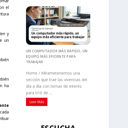
tomar
ron el
itura
den y
e un
UN COMPUTADOR MÁS RÁPIDO, UN
EQUIPO MÁS EFICIENTE PARA
mbién
TRABAJAR
Home / Mírametenemos una
mbién
sección que trae las vivencias del
ón ha
día a día con temas de interés
para ti10 de ...
Leer Más
ente
 cada
ibuir