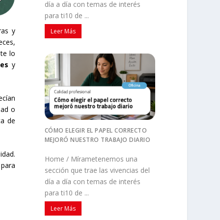
día a día con temas de interés
para ti10 de ...
ras y
Leer Más
eces,
te lo
tes
y
ecían
dad o
ca de
CÓMO ELEGIR EL PAPEL CORRECTO
MEJORÓ NUESTRO TRABAJO DIARIO
idad.
Home / Mírametenemos una
para
sección que trae las vivencias del
día a día con temas de interés
para ti10 de ...
Leer Más