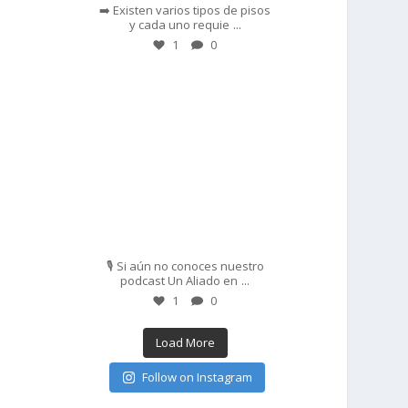
➡️ Existen varios tipos de pisos
...
y cada uno requie
1
0
prisadepotchile
Feb 27
🎙️ Si aún no conoces nuestro
...
podcast Un Aliado en
1
0
Load More
Follow on Instagram