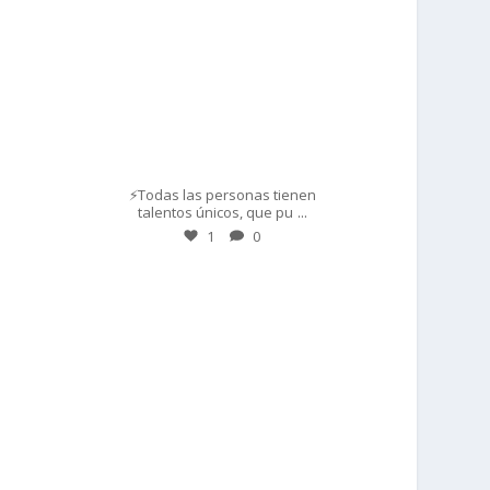
Mar 1
⚡Todas las personas tienen
...
talentos únicos, que pu
1
0
prisadepotchile
Feb 28