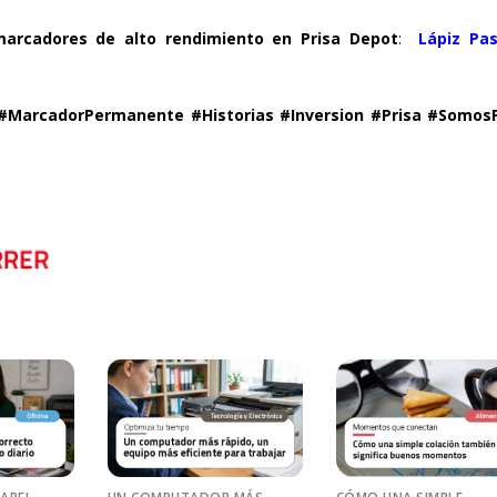
marcadores de alto rendimiento en Prisa Depot
:
Lápiz Pa
 #MarcadorPermanente #Historias #Inversion #Prisa #SomosP