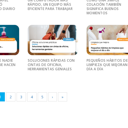
PAPEL
UN COMPUTADOR MÁS
CÓMO UNA SIMPLE
RÓ
RÁPIDO, UN EQUIPO MÁS
COLACIÓN TAMBIÉN
O DIARIO
EFICIENTE PARA TRABAJAR
SIGNIFICA BUENOS
MOMENTOS
E NADIE
SOLUCIONES RÁPIDAS CON
PEQUEÑOS HÁBITOS DE
E HACEN
CINTAS DE OFICINA,
LIMPIEZA QUE MEJORAN
HERRAMIENTAS GENIALES
DÍA A DÍA
1
2
3
4
5
›
»