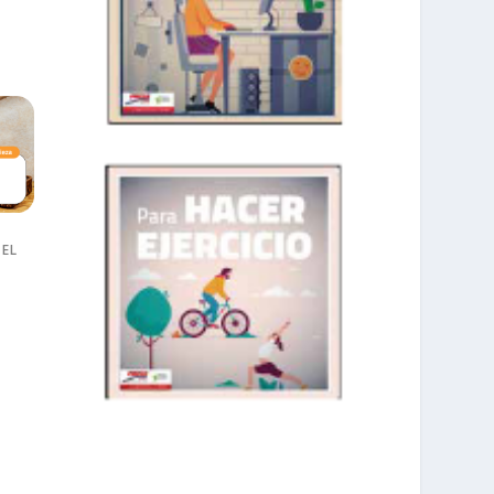
 EL
prisadepotchile