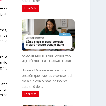
para ti10 de ...
veces
Leer Más
iguen
.
ches,
damos
en la
CÓMO ELEGIR EL PAPEL CORRECTO
ro. A
MEJORÓ NUESTRO TRABAJO DIARIO
uando
gios,
Home / Mírametenemos una
sección que trae las vivencias del
día a día con temas de interés
extos
para ti10 de ...
o. En
Leer Más
enida