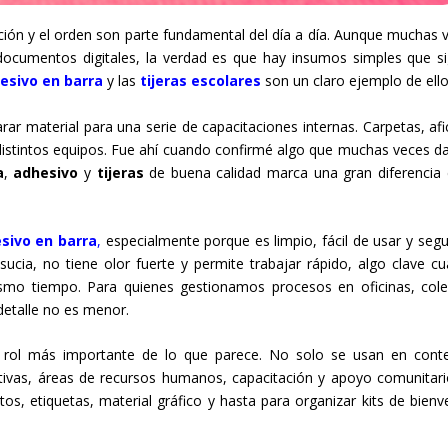
ción y el orden son parte fundamental del día a día. Aunque muchas 
documentos digitales, la verdad es que hay insumos simples que s
esivo en barra
y las
tijeras escolares
son un claro ejemplo de ello
ar material para una serie de capacitaciones internas. Carpetas, afi
 distintos equipos. Fue ahí cuando confirmé algo que muchas veces 
a
,
adhesivo
y
tijeras
de buena calidad marca una gran diferencia 
sivo en barra
,
especialmente porque es limpio, fácil de usar y segu
ucia, no tiene olor fuerte y permite trabajar rápido, algo clave c
smo tiempo. Para quienes gestionamos procesos en oficinas, cole
 detalle no es menor.
rol más importante de lo que parece. No solo se usan en cont
ativas, áreas de recursos humanos, capacitación y apoyo comunitari
s, etiquetas, material gráfico y hasta para organizar kits de bienv