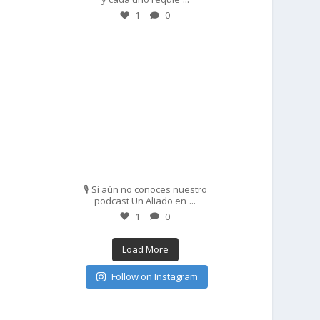
1
0
prisadepotchile
Feb 27
🎙️ Si aún no conoces nuestro
...
podcast Un Aliado en
1
0
Load More
Follow on Instagram