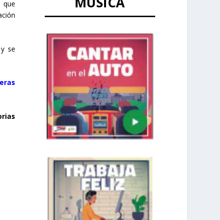
MÚSICA
a que
ación
 y se
jeras
rias