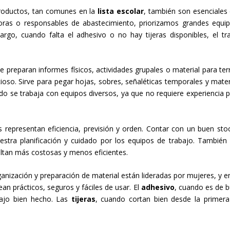
roductos, tan comunes en la
lista escolar
, también son esenciales 
as o responsables de abastecimiento, priorizamos grandes equi
rgo, cuando falta el adhesivo o no hay tijeras disponibles, el tr
 preparan informes físicos, actividades grupales o material para ter
cioso. Sirve para pegar hojas, sobres, señaléticas temporales y mater
do se trabaja con equipos diversos, ya que no requiere experiencia p
epresentan eficiencia, previsión y orden. Contar con un buen sto
tra planificación y cuidado por los equipos de trabajo. También 
tan más costosas y menos eficientes.
nización y preparación de material están lideradas por mujeres, y e
 prácticos, seguros y fáciles de usar. El
adhesivo
, cuando es de 
abajo bien hecho. Las
tijeras
, cuando cortan bien desde la primera