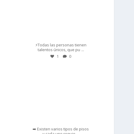
Mar 1
⚡Todas las personas tienen
...
talentos únicos, que pu
1
0
prisadepotchile
Feb 28
➡️ Existen varios tipos de pisos
...
y cada uno requie