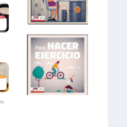
 EL
prisadepotchile