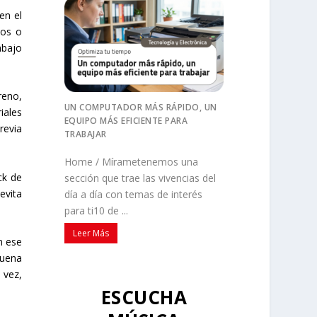
en el
pos o
abajo
reno,
UN COMPUTADOR MÁS RÁPIDO, UN
iales
EQUIPO MÁS EFICIENTE PARA
revia
TRABAJAR
Home / Mírametenemos una
ck de
sección que trae las vivencias del
evita
día a día con temas de interés
para ti10 de ...
Leer Más
n ese
buena
 vez,
ESCUCHA