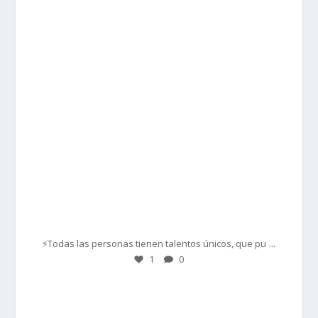
prisadepotchile
Mar 1
...
⚡Todas las personas tienen talentos únicos, que pu
1
0
prisadepotchile