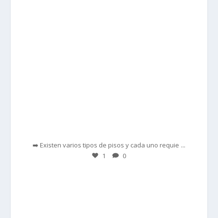
Feb 28
...
➡️ Existen varios tipos de pisos y cada uno requie
1
0
prisadepotchile