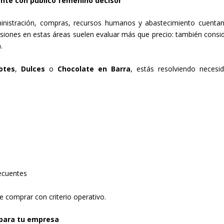
nte con público femenino decisor
nistración, compras, recursos humanos y abastecimiento cuenta
isiones en estas áreas suelen evaluar más que precio: también consi
.
otes
,
Dulces
o
Chocolate en Barra
, estás resolviendo necesi
n
ecuentes
e comprar con criterio operativo.
 para tu empresa