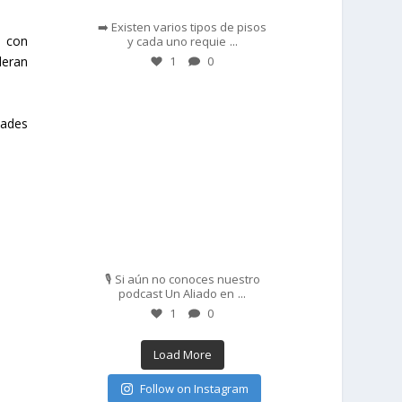
➡️ Existen varios tipos de pisos
...
n con
y cada uno requie
1
0
deran
prisadepotchile
dades
Feb 27
🎙️ Si aún no conoces nuestro
...
podcast Un Aliado en
1
0
Load More
Follow on Instagram