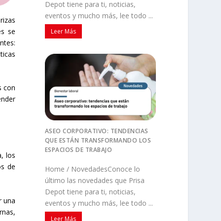
Depot tiene para ti, noticias,
eventos y mucho más, lee todo ...
rizas
es se
Leer Más
ntes:
ticas
s con
ender
ASEO CORPORATIVO: TENDENCIAS
QUE ESTÁN TRANSFORMANDO LOS
ESPACIOS DE TRABAJO
, los
os de
Home / NovedadesConoce lo
último las novedades que Prisa
Depot tiene para ti, noticias,
r una
eventos y mucho más, lee todo ...
rnas,
Leer Más