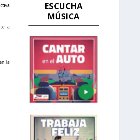
ESCUCHA
ctiva
MÚSICA
rte a
en la