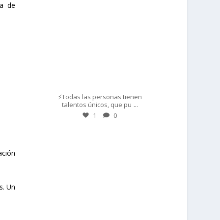
ía de
Mar 1
⚡Todas las personas tienen
...
talentos únicos, que pu
1
0
prisadepotchile
ación
s. Un
Feb 28