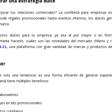
rar una estrategia dulce
rar tus relaciones comerciales? La confitería para empresas e
esde regalos promocionales hasta eventos internos, los dulces ge
marca.
ctos dulces para tu empresa, ya sea al por mayor o en form
rtante hacerlo, cuáles son las novedades del mercado chileno y
A.CL
, una plataforma con gran variedad de marcas y productos de
2B?
solo una tendencia: es una forma eficiente de generar experie
al tiene múltiples beneficios:
laboradores.
uyes en kits promocionales.
tos cotidianos.