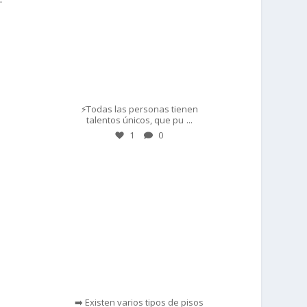
Mar 1
⚡Todas las personas tienen
...
talentos únicos, que pu
1
0
prisadepotchile
Feb 28
➡️ Existen varios tipos de pisos