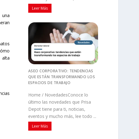
Leer Más
s una
neran
atos
 cómo
 alta
ASEO CORPORATIVO: TENDENCIAS
QUE ESTÁN TRANSFORMANDO LOS
ESPACIOS DE TRABAJO
ncias
Home / NovedadesConoce lo
último las novedades que Prisa
Depot tiene para ti, noticias,
eventos y mucho más, lee todo ...
Leer Más