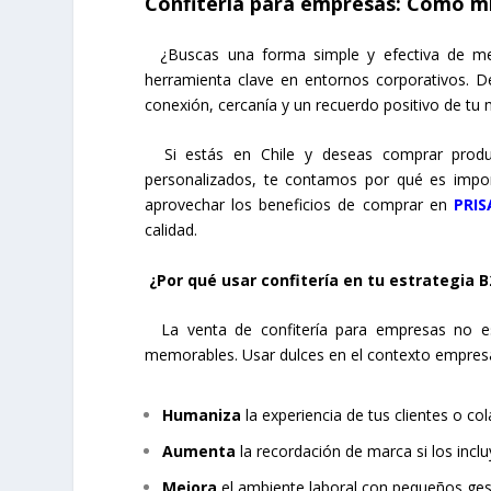
Confitería para empresas: Cómo mi
¿Buscas una forma simple y efectiva de mejo
herramienta clave en entornos corporativos. D
conexión, cercanía y un recuerdo positivo de tu 
Si estás en Chile y deseas comprar produ
personalizados, te contamos por qué es impo
aprovechar los beneficios de comprar en
PRIS
calidad.
¿Por qué usar confitería en tu estrategia B
La venta de confitería para empresas no es 
memorables. Usar dulces en el contexto empresari
Humaniza
la experiencia de tus clientes o co
Aumenta
la recordación de marca si los incl
Mejora
el ambiente laboral con pequeños ges