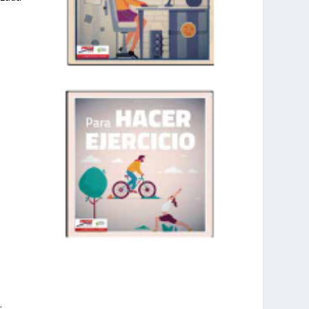
prisadepotchile
: