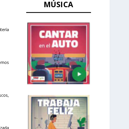
MÚSICA
tería
emos
scos,
izada