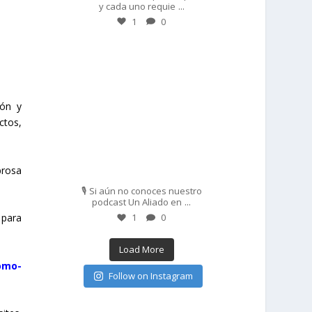
...
y cada uno requie
1
0
prisadepotchile
ión y
ctos,
Feb 27
brosa
🎙️ Si aún no conoces nuestro
...
podcast Un Aliado en
 para
1
0
Load More
como-
Follow on Instagram