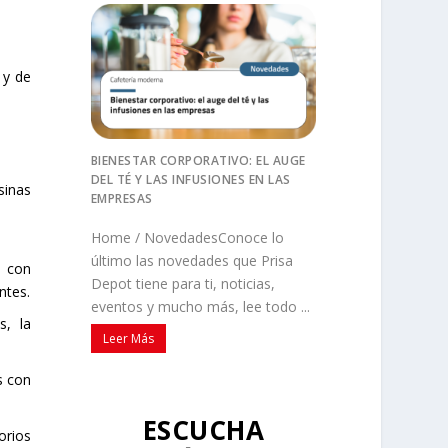
 y de
BIENESTAR CORPORATIVO: EL AUGE
DEL TÉ Y LAS INFUSIONES EN LAS
sinas
EMPRESAS
Home / NovedadesConoce lo
último las novedades que Prisa
o con
Depot tiene para ti, noticias,
ntes.
eventos y mucho más, lee todo ...
s, la
Leer Más
s con
ESCUCHA
orios