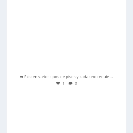
Feb 28
...
➡️ Existen varios tipos de pisos y cada uno requie
1
0
prisadepotchile