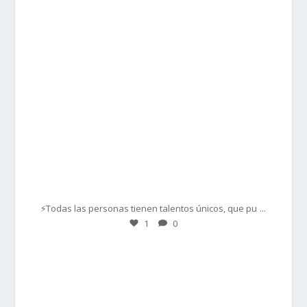
Mar 1
...
⚡Todas las personas tienen talentos únicos, que pu
1
0
prisadepotchile