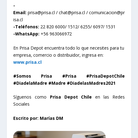
-
Email:
prisa@prisa.cl
/
chat@prisa.cl
/
comunicacion@pr
isa.cl
-Teléfonos:
22 820 6000/ 1512/ 6255/ 6097/ 1531
-WhatsApp:
+56 963066972
En Prisa Depot encuentra todo lo que necesites para tu
empresa, comercio o distribuidor, ingresa en:
www.prisa.cl
#Somos Prisa #Prisa #PrisaDepotChile
#DiadelaMadre #Madre #DiadelasMadres2021
Síguenos como
Prisa Depot Chile
en las Redes
Sociales
Escrito por: Marías DM