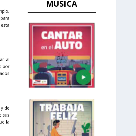
MÚSICA
mplo,
 para
 esta
ar al
o por
yados
 y de
e sus
ue la