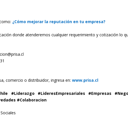
s como:
¿Cómo mejorar la reputación en tu empresa?
cación donde atenderemos cualquier requerimiento y cotización lo q
ion@prisa.cl
531
, comercio o distribuidor, ingresa en:
www.prisa.cl
Chile #Liderazgo #LideresEmpresariales #Empresas #Nego
vedades #Colaboracion
 Sociales