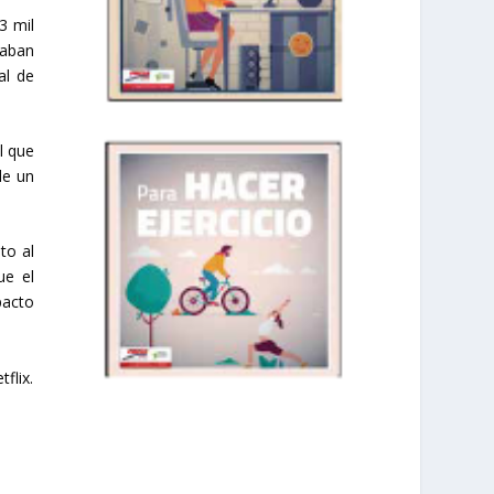
3 mil
iaban
al de
l que
de un
to al
ue el
pacto
flix.
prisadepotchile