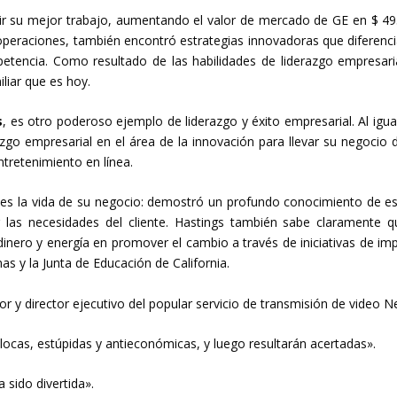
ir su mejor trabajo, aumentando el valor de mercado de GE en $ 49
operaciones, también encontró estrategias innovadoras que diferenc
etencia. Como resultado de las habilidades de liderazgo empresari
liar que es hoy.
s
, es otro poderoso ejemplo de liderazgo y éxito empresarial. Al igua
zgo empresarial en el área de la innovación para llevar su negocio 
ntretenimiento en línea.
e es la vida de su negocio: demostró un profundo conocimiento de es
 las necesidades del cliente. Hastings también sabe claramente q
, dinero y energía en promover el cambio a través de iniciativas de im
s y la Junta de Educación de California.
r y director ejecutivo del popular servicio de transmisión de video Net
locas, estúpidas y antieconómicas, y luego resultarán acertadas».
 sido divertida».