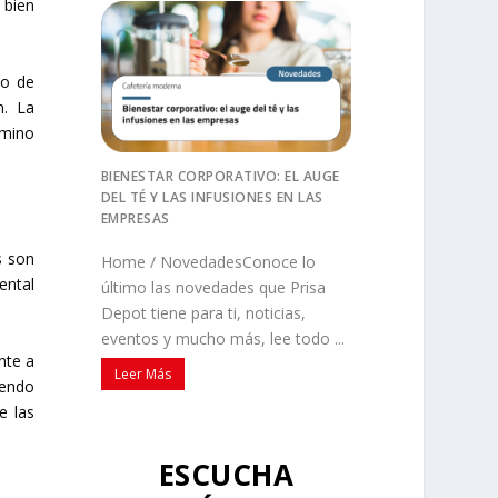
 bien
mo de
n. La
amino
BIENESTAR CORPORATIVO: EL AUGE
DEL TÉ Y LAS INFUSIONES EN LAS
EMPRESAS
s son
Home / NovedadesConoce lo
ental
último las novedades que Prisa
Depot tiene para ti, noticias,
eventos y mucho más, lee todo ...
nte a
Leer Más
iendo
e las
ESCUCHA