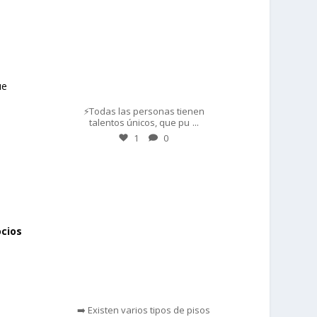
ue
Mar 1
⚡Todas las personas tienen
...
talentos únicos, que pu
1
0
prisadepotchile
cios
Feb 28
➡️ Existen varios tipos de pisos