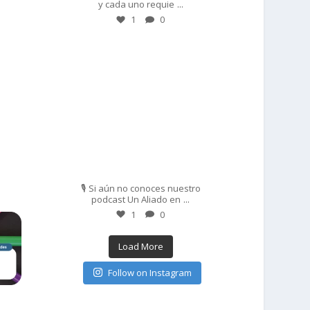
...
y cada uno requie
1
0
prisadepotchile
Feb 27
🎙️ Si aún no conoces nuestro
...
podcast Un Aliado en
1
0
Load More
Follow on Instagram