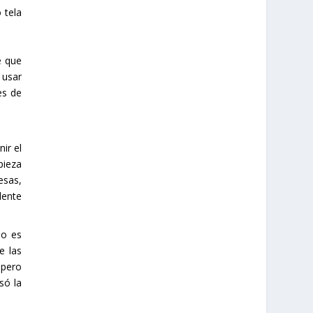
 tela
e que
 usar
es de
ir el
pieza
esas,
lente
do es
e las
 pero
só la