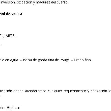
inversión, oxidación y madurez del cuarzo.
nal de 750 Gr
50gr ARTEL
–
ble en agua. – Bolsa de greda fina de 750gr. – Grano fino.
cación donde atenderemos cualquier requerimiento y cotización l
:
ion@prisa.cl