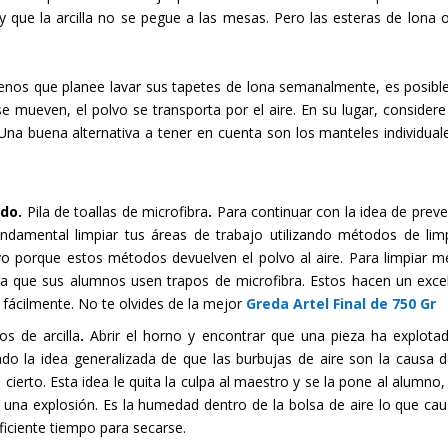
que la arcilla no se pegue a las mesas. Pero las esteras de lona o
enos que planee lavar sus tapetes de lona semanalmente, es posibl
e mueven, el polvo se transporta por el aire. En su lugar, considere
Una buena alternativa a tener en cuenta son los manteles individual
edo.
Pila de toallas de microfibra
.
Para continuar con la idea de preven
fundamental limpiar tus áreas de trabajo utilizando métodos de lim
lvo porque estos métodos devuelven el polvo al aire. Para limpiar m
aga que sus alumnos usen trapos de microfibra. Estos hacen un exce
r fácilmente. No te olvides de la mejor
Greda Artel Final de 750 Gr
s de arcilla
.
Abrir el horno y encontrar que una pieza ha explota
o la idea generalizada de que las burbujas de aire son la causa d
ierto. Esta idea le quita la culpa al maestro y se la pone al alumno,
una explosión. Es la humedad dentro de la bolsa de aire lo que cau
uficiente tiempo para secarse.