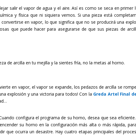
ar salir el vapor de agua y el aire. Así es como se seca en primer l
uímica y física que ni siquiera vemos. Si una pieza está completa
onvertirse en vapor, lo que significa que no se producirá una explo
 cosas que puede hacer para asegurarse de que sus piezas de arcil
za de arcilla en tu mejilla y la sientes fría, no la metas al horno.
rte en vapor, el vapor se expande, los pedazos de arcilla se rompen
na explosión y una victoria para todos! Con la
Greda Artel Final d
dad…
uando configura el programa de su horno, desea que sea eficiente.
 encender su horno en la configuración más alta o más rápida, par
ir que ocurra un desastre. Hay cuatro etapas principales del proce