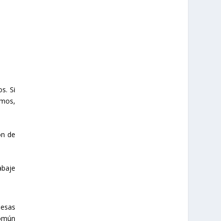
s. Si
omos,
ón de
abaje
mesas
común