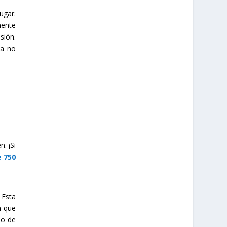
ugar.
mente
sión.
la no
. ¡Si
e 750
 Esta
a que
so de