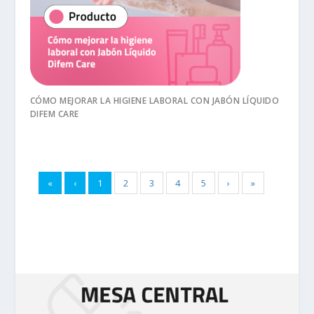
CÓMO MEJORAR LA HIGIENE LABORAL CON JABÓN LÍQUIDO
DIFEM CARE
«
‹
1
2
3
4
5
›
»