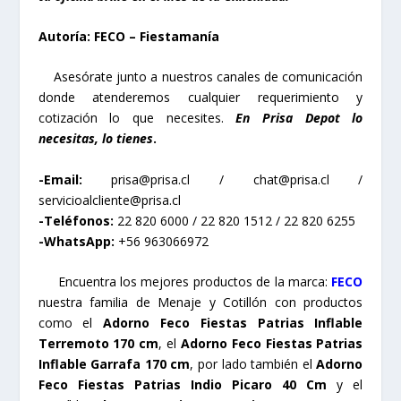
Autoría: FECO – Fiestamanía
Asesórate junto a nuestros canales de comunicación
donde atenderemos cualquier requerimiento y
cotización lo que necesites.
En Prisa Depot lo
necesitas, lo tienes
.
-Email:
prisa@prisa.cl
/
chat@prisa.cl
/
servicioalcliente@prisa.cl
-Teléfonos:
22 820 6000 / 22 820 1512 / 22 820 6255
-WhatsApp:
+56 963066972
Encuentra los mejores productos de la marca:
FECO
nuestra familia de Menaje y Cotillón con productos
como el
Adorno Feco Fiestas Patrias Inflable
Terremoto 170 cm
, el
Adorno Feco Fiestas Patrias
Inflable Garrafa 170 cm
, por lado también el
Adorno
Feco Fiestas Patrias Indio Picaro 40 Cm
y el