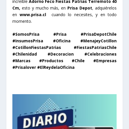
increíble
Adorno Feco Fiestas Patrias Terremoto 40
Cm,
esto y mucho más, en
Prisa Depot
, adquiérelos
en
www.prisa.cl
cuando lo necesites, y en todo
momento.
#SomosPrisa #Prisa #PrisaDepotChile
#InsumosPrisa #Oficina #MenajeyCotillon
#CotillonFiestasPatrias #FiestasPatriasChile
#Chilenidad #Decoracion #Celebraciones
#Marcas #Productos #Chile #Empresas
#Prisalover #ElReydelaOficina