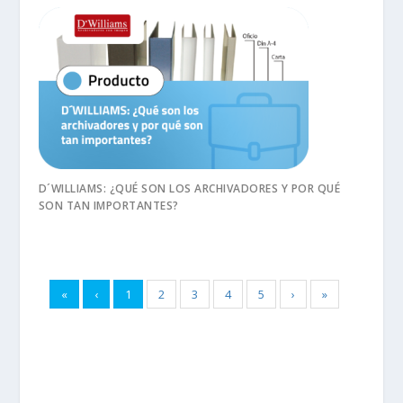
D´WILLIAMS: ¿QUÉ SON LOS ARCHIVADORES Y POR QUÉ
SON TAN IMPORTANTES?
«
‹
1
2
3
4
5
›
»