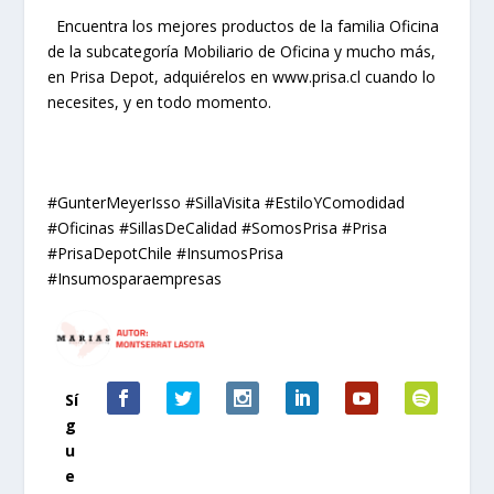
Encuentra los mejores productos de la familia Oficina
de la subcategoría Mobiliario de Oficina y mucho más,
en Prisa Depot, adquiérelos en www.prisa.cl cuando lo
necesites, y en todo momento.
#GunterMeyerIsso #SillaVisita #EstiloYComodidad
#Oficinas #SillasDeCalidad #SomosPrisa #Prisa
#PrisaDepotChile #InsumosPrisa
#Insumosparaempresas
Sí
g
u
e