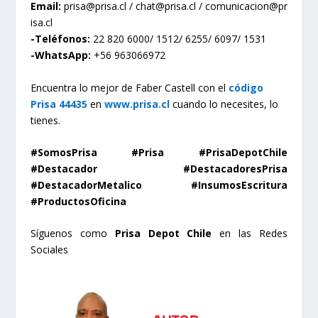
Email:
prisa@prisa.cl
/
chat@prisa.cl
/
comunicacion@pr
isa.cl
-Teléfonos:
22 820 6000/ 1512/ 6255/ 6097/ 1531
-WhatsApp:
+56 963066972
Encuentra lo mejor de Faber Castell con el
código
Prisa 44435
en
www.prisa.cl
cuando lo necesites, lo
tienes.
#
SomosPrisa #Prisa #PrisaDepotChile
#Destacador #DestacadoresPrisa
#DestacadorMetalico #InsumosEscritura
#ProductosOficina
Síguenos como
Prisa Depot Chile
en las Redes
Sociales