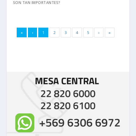
SON TAN IMPORTANTES?
«
‹
1
2
3
4
5
›
»