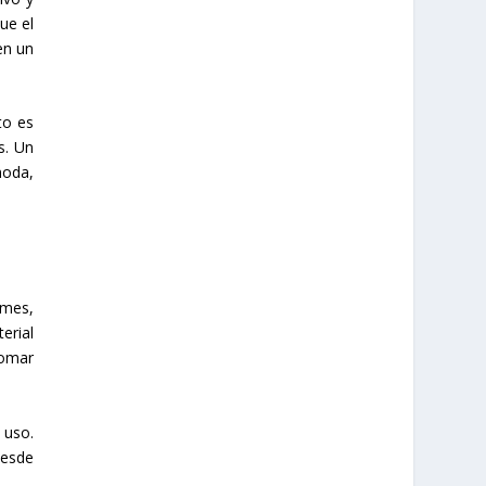
ue el
en un
to es
s. Un
moda,
rmes,
erial
tomar
 uso.
desde