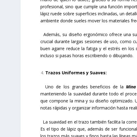
profesional, sino que cumple una función importa
lápiz ruede sobre superficies inclinadas, un de
ambiente donde sueles mover los materiales fr
Además, su diseño ergonómico ofrece una suje
crucial durante largas sesiones de uso, como c
buen agarre reduce la fatiga y el estrés en lo
incluso si pasas horas escribiendo o dibujando.
Trazos Uniformes y Suaves:
Uno de los grandes beneficios de la
Mina
manteniendo la suavidad durante todo el proceso
que compone la mina y su diseño optimizado. U
notas rápidas y organizar información hasta reali
La suavidad en el trazo también facilita la cor
Es el tipo de lápiz que, además de ser funcion
los trazos más suaves y finos hasta las líneas má