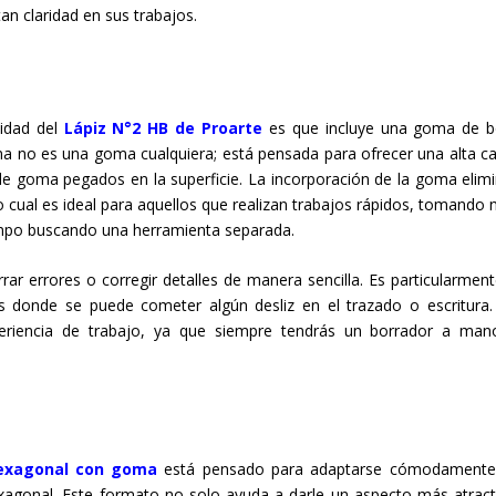
an claridad en sus trabajos.
idad del
Lápiz N°2 HB de Proarte
es que incluye una goma de b
oma no es una goma cualquiera; está pensada para ofrecer una alta ca
 de goma pegados en la superficie. La incorporación de la goma elimi
o cual es ideal para aquellos que realizan trabajos rápidos, tomando 
iempo buscando una herramienta separada.
r errores o corregir detalles de manera sencilla. Es particularmente
as donde se puede cometer algún desliz en el trazado o escritura.
periencia de trabajo, ya que siempre tendrás un borrador a man
Hexagonal con goma
está pensado para adaptarse cómodamente
exagonal. Este formato no solo ayuda a darle un aspecto más atract