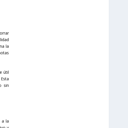
orrar
lidad
na la
notas
 útil
 Esta
o sin
 a la
ivo y