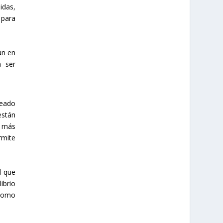
idas,
 para
ún en
n ser
reado
están
s más
rmite
l que
ibrio
 como