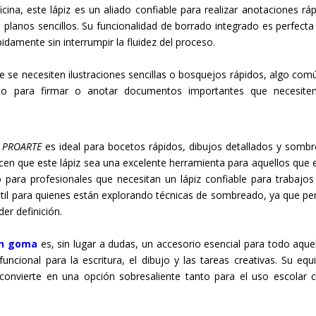
cina, este lápiz es un aliado confiable para realizar anotaciones ráp
 planos sencillos. Su funcionalidad de borrado integrado es perfecta
pidamente sin interrumpir la fluidez del proceso.
se necesiten ilustraciones sencillas o bosquejos rápidos, algo com
cto para firmar o anotar documentos importantes que necesite
B PROARTE
es ideal para bocetos rápidos, dibujos detallados y somb
hacen que este lápiz sea una excelente herramienta para aquellos que 
o para profesionales que necesitan un lápiz confiable para trabajo
til para quienes están explorando técnicas de sombreado, ya que pe
der definición.
on goma
es, sin lugar a dudas, un accesorio esencial para todo aque
cional para la escritura, el dibujo y las tareas creativas. Su equil
o convierte en una opción sobresaliente tanto para el uso escolar