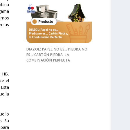
mbina
 gama
remos
ersas
DIAZOL: PAPEL NO ES… PIEDRA NO
ES… CARTÓN PIEDRA, LA
COMBINACIÓN PERFECTA
a HB,
ce el
 Esta
ue la
ue lo
s. Su
 para