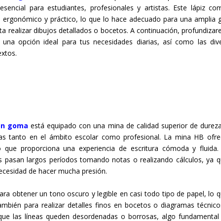
sencial para estudiantes, profesionales y artistas. Este lápiz co
eño ergonómico y práctico, lo que lo hace adecuado para una amplia
ta realizar dibujos detallados o bocetos. A continuación, profundiza
z una opción ideal para tus necesidades diarias, así como las div
extos.
con goma
está
equipado con una mina de calidad superior de durez
das tanto en el ámbito escolar como profesional. La mina HB ofre
lo que proporciona una experiencia de escritura cómoda y fluida.
nes pasan largos períodos tomando notas o realizando cálculos, ya q
 necesidad de hacer mucha presión.
a obtener un tono oscuro y legible en casi todo tipo de papel, lo q
también para realizar detalles finos en bocetos o diagramas técnico
 que las líneas queden desordenadas o borrosas, algo fundamental