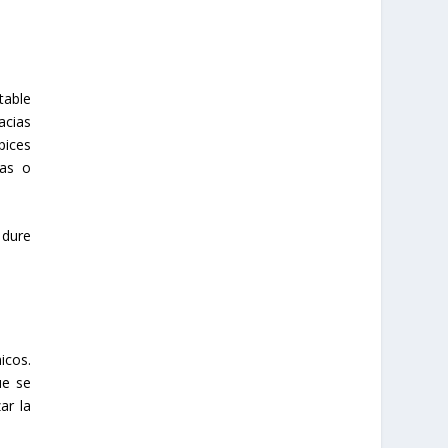
table
acias
pices
pas o
 dure
icos.
ue se
ar la