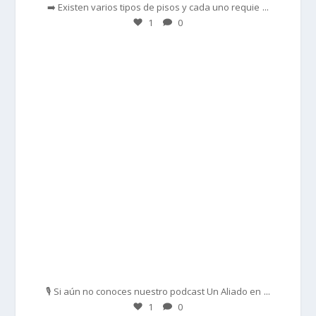
...
➡️ Existen varios tipos de pisos y cada uno requie
1
0
prisadepotchile
Feb 27
...
🎙️ Si aún no conoces nuestro podcast Un Aliado en
1
0