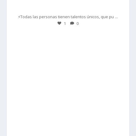
Mar 1
...
⚡Todas las personas tienen talentos únicos, que pu
1
0
prisadepotchile
Feb 28