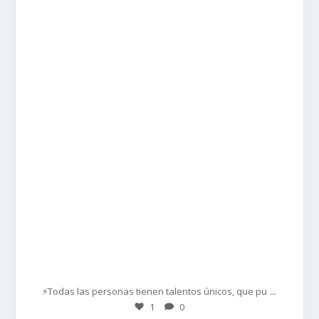
prisadepotchile
Mar 1
...
⚡Todas las personas tienen talentos únicos, que pu
1
0