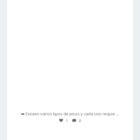
prisadepotchile
Feb 28
...
➡️ Existen varios tipos de pisos y cada uno requie
1
0
prisadepotchile