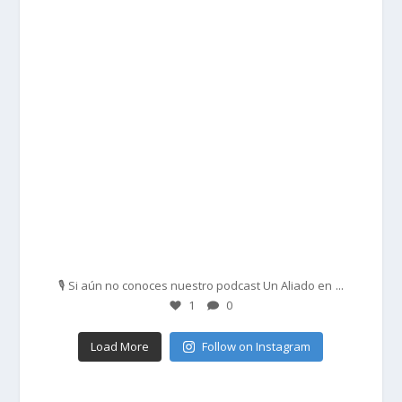
Feb 27
...
🎙️ Si aún no conoces nuestro podcast Un Aliado en
1
0
Load More
Follow on Instagram