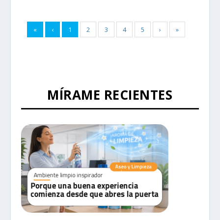
«
‹
1
2
3
4
5
›
»
MÍRAME RECIENTES