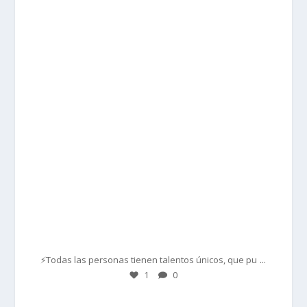
prisadepotchile
Mar 1
...
⚡Todas las personas tienen talentos únicos, que pu
1
0
prisadepotchile