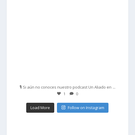
Feb 27
...
🎙️ Si aún no conoces nuestro podcast Un Aliado en
1
0
Load More
Follow on Instagram