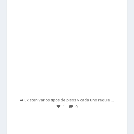
Feb 28
...
➡️ Existen varios tipos de pisos y cada uno requie
1
0
prisadepotchile