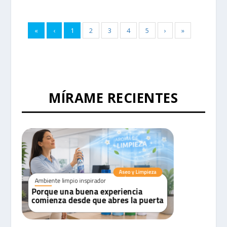
«
‹
1
2
3
4
5
›
»
MÍRAME RECIENTES