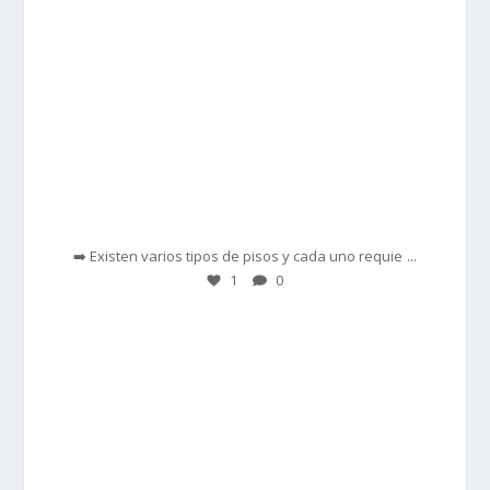
Feb 28
...
➡️ Existen varios tipos de pisos y cada uno requie
1
0
prisadepotchile