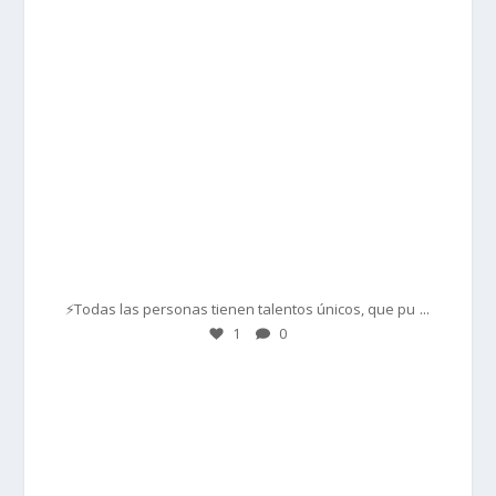
Mar 1
...
⚡Todas las personas tienen talentos únicos, que pu
1
0
prisadepotchile