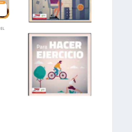
 EL
prisadepotchile