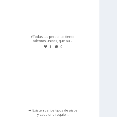
Mar 1
⚡Todas las personas tienen
...
talentos únicos, que pu
1
0
prisadepotchile
Feb 28
➡️ Existen varios tipos de pisos
...
y cada uno requie