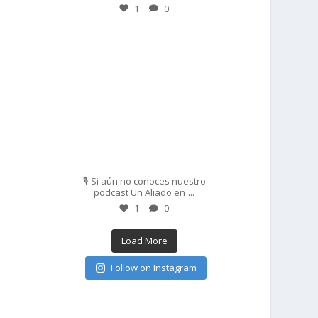
1
0
prisadepotchile
Feb 27
🎙️ Si aún no conoces nuestro
...
podcast Un Aliado en
1
0
Load More
Follow on Instagram