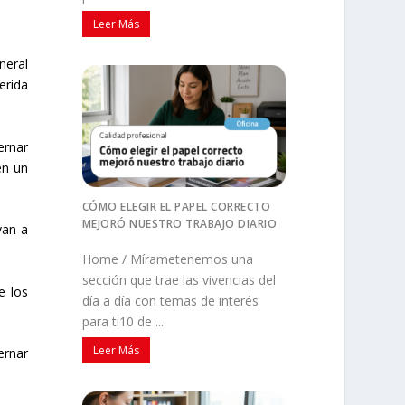
Leer Más
neral
erida
ernar
en un
CÓMO ELEGIR EL PAPEL CORRECTO
MEJORÓ NUESTRO TRABAJO DIARIO
van a
Home / Mírametenemos una
sección que trae las vivencias del
e los
día a día con temas de interés
para ti10 de ...
Leer Más
ernar