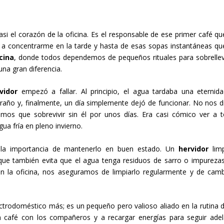
asi el corazón de la oficina. Es el responsable de ese primer café q
 a concentrarme en la tarde y hasta de esas sopas instantáneas q
icina
, donde todos dependemos de pequeños rituales para sobrellev
na gran diferencia.
vidor
empezó a fallar. Al principio, el agua tardaba una eternid
raño y, finalmente, un día simplemente dejó de funcionar. No nos 
os que sobrevivir sin él por unos días. Era casi cómico ver a 
ua fría en pleno invierno.
 importancia de mantenerlo en buen estado. Un
hervidor
lim
que también evita que el agua tenga residuos de sarro o impureza
en la oficina, nos aseguramos de limpiarlo regularmente y de camb
ctrodoméstico más; es un pequeño pero valioso aliado en la rutina di
café con los compañeros y a recargar energías para seguir adel