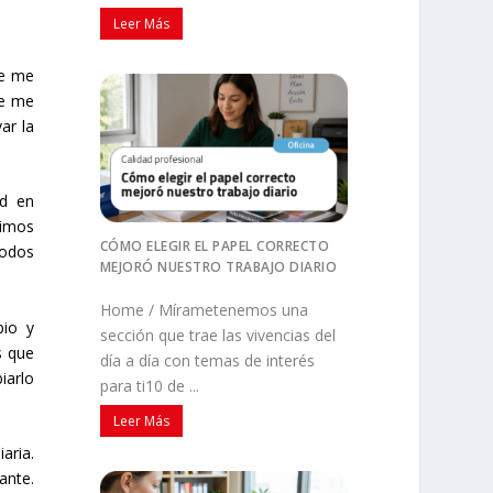
Leer Más
ue me
ue me
ar la
ad en
dimos
CÓMO ELEGIR EL PAPEL CORRECTO
todos
MEJORÓ NUESTRO TRABAJO DIARIO
Home / Mírametenemos una
pio y
sección que trae las vivencias del
s que
día a día con temas de interés
iarlo
para ti10 de ...
Leer Más
aria.
ante.