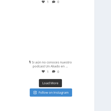
1
0
prisadepotchile
Feb 27
🎙️ Si aún no conoces nuestro
...
podcast Un Aliado en
1
0
Load More
Follow on Instagram