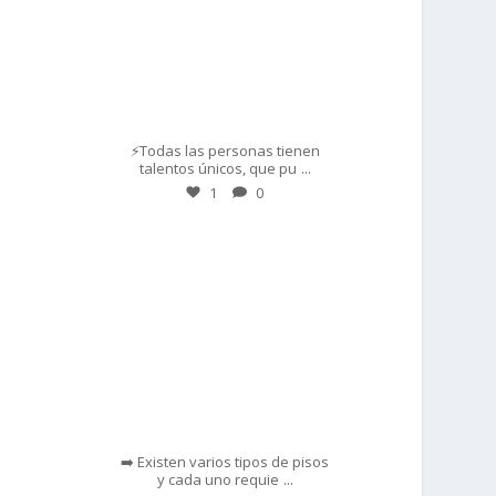
Mar 1
⚡Todas las personas tienen
...
talentos únicos, que pu
1
0
prisadepotchile
Feb 28
➡️ Existen varios tipos de pisos
...
y cada uno requie