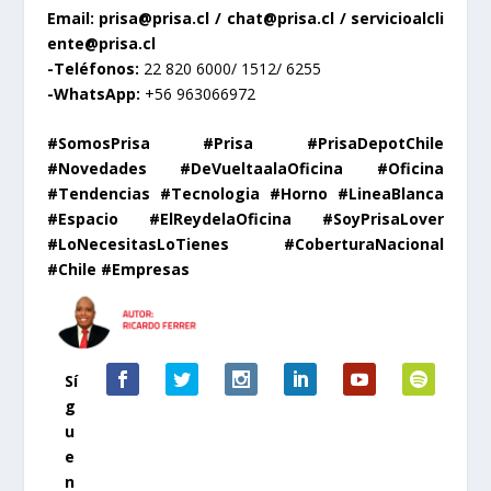
Email: prisa@prisa.cl / chat@prisa.cl / servicioalcli
ente@prisa.cl
-Teléfonos:
22 820 6000/ 1512/ 6255
-WhatsApp:
+56 963066972
#SomosPrisa #Prisa #PrisaDepotChile
#Novedades #DeVueltaalaOficina #Oficina
#Tendencias #Tecnologia #Horno #LineaBlanca
#Espacio #ElReydelaOficina #SoyPrisaLover
#LoNecesitasLoTienes #CoberturaNacional
#Chile #Empresas
Sí
g
u
e
n