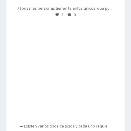
...
⚡Todas las personas tienen talentos únicos, que pu
1
0
prisadepotchile
Feb 28
...
➡️ Existen varios tipos de pisos y cada uno requie