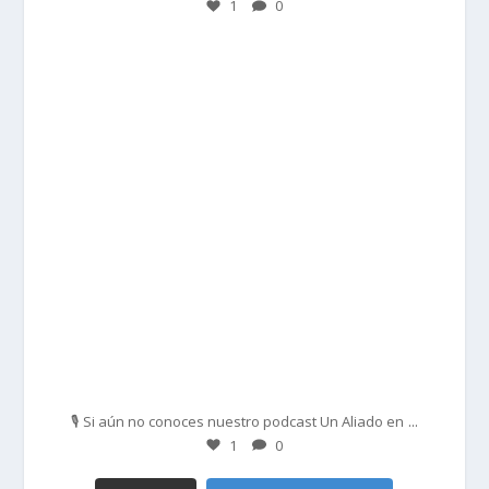
1
0
prisadepotchile
Feb 27
...
🎙️ Si aún no conoces nuestro podcast Un Aliado en
1
0