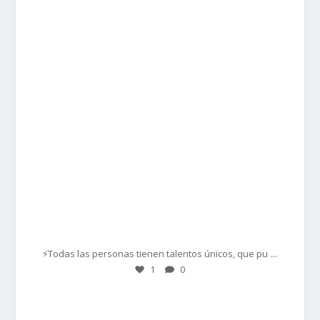
prisadepotchile
Mar 1
...
⚡Todas las personas tienen talentos únicos, que pu
1
0
prisadepotchile