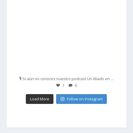
Feb 27
...
🎙️ Si aún no conoces nuestro podcast Un Aliado en
1
0
Load More
Follow on Instagram