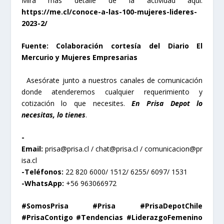
Mira más detalle de la actividad aquí:
https://me.cl/conoce-a-las-100-mujeres-lideres-
2023-2/
Fuente: Colaboración cortesía del Diario El
Mercurio y Mujeres Empresarias
Asesórate junto a nuestros canales de comunicación
donde atenderemos cualquier requerimiento y
cotización lo que necesites.
En Prisa Depot lo
necesitas, lo tienes
.
-
Email:
prisa@prisa.cl
/
chat@prisa.cl
/
comunicacion@pr
isa.cl
-Teléfonos:
22 820 6000/ 1512/ 6255/ 6097/ 1531
-WhatsApp:
+56 963066972
#SomosPrisa #Prisa #PrisaDepotChile
#PrisaContigo #Tendencias #LiderazgoFemenino