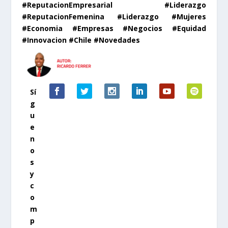
#ReputacionEmpresarial #Liderazgo
#ReputacionFemenina #Liderazgo #Mujeres
#Economia #Empresas #Negocios #Equidad
#Innovacion #Chile #Novedades
Sí
g
u
e
n
o
s
y
c
o
m
p