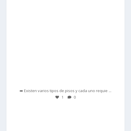
Feb 28
...
➡️ Existen varios tipos de pisos y cada uno requie
1
0
prisadepotchile