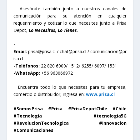
Asesórate también junto a nuestros canales de
comunicación para su atención en cualquier
requerimiento y cotizar lo que necesites junto a Prisa
Depot,
Lo Necesitas, Lo Tienes
.
-
Email:
prisa@prisa.cl
/
chat@prisa.cl
/
comunicacion@pr
isa.cl
-Teléfonos:
22 820 6000/ 1512/ 6255/ 6097/ 1531
-WhatsApp:
+56 963066972
Encuentra todo lo que necesites para tu empresa,
comercio o distribuidor, ingresa en:
www.prisa.cl
#SomosPrisa #Prisa #PrisaDepotChile #Chile
#Tecnologia #tecnologia5G
#RevolucionTecnologica #Innovacion
#Comunicaciones