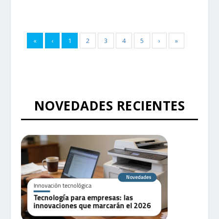
«
‹
1
2
3
4
5
›
»
NOVEDADES RECIENTES