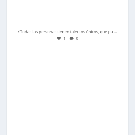
Mar 1
...
⚡Todas las personas tienen talentos únicos, que pu
1
0
prisadepotchile