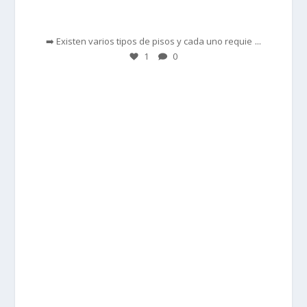
Feb 28
...
➡️ Existen varios tipos de pisos y cada uno requie
1
0
prisadepotchile
Feb 27