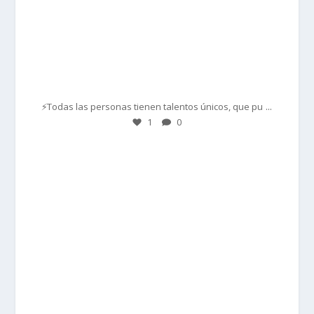
Mar 1
...
⚡Todas las personas tienen talentos únicos, que pu
1
0
prisadepotchile