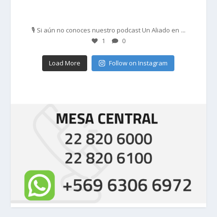
Feb 27
...
🎙️ Si aún no conoces nuestro podcast Un Aliado en
1
0
Load More
Follow on Instagram