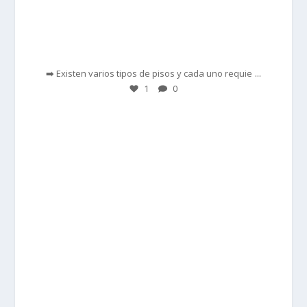
Feb 28
...
➡️ Existen varios tipos de pisos y cada uno requie
1
0
prisadepotchile