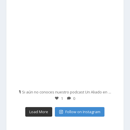
Feb 27
...
🎙️ Si aún no conoces nuestro podcast Un Aliado en
1
0
Load More
Follow on Instagram