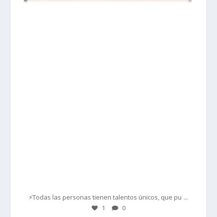
prisadepotchile
Mar 1
...
⚡Todas las personas tienen talentos únicos, que pu
1
0