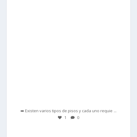
prisadepotchile
Feb 28
...
➡️ Existen varios tipos de pisos y cada uno requie
1
0
prisadepotchile