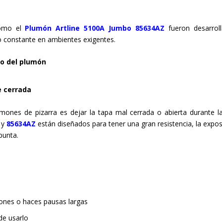
mo el
Plumón Artline 5100A
Jumbo
85634AZ
fueron desarrol
 constante en ambientes exigentes.
to del plumón
 cerrada
nes de pizarra es dejar la tapa mal cerrada o abierta durante l
y
85634AZ
están diseñados para tener una gran resistencia, la expos
punta.
ones o haces pausas largas
de usarlo