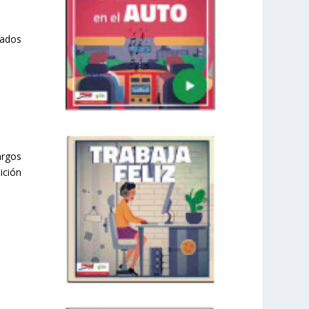
lados
argos
ición