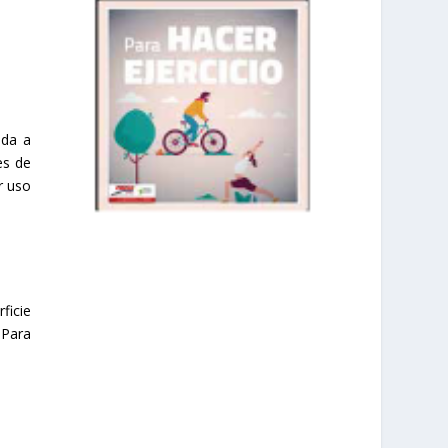
uda a
es de
r uso
prisadepotchile
ficie
 Para
Mar 1