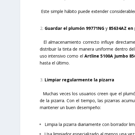
Este simple hábito puede extender considerablem
Guardar el plumón
99771NG
y
85634AZ
en 
El almacenamiento correcto influye directamen
distribuir la tinta de manera uniforme dentro 
uso intensivo como el
Artline 5100A Jumbo
85
hasta el último.
Limpiar regularmente la pizarra
Muchas veces los usuarios creen que el plumón 
de la pizarra. Con el tiempo, las pizarras acumul
mantener un buen desempeño:
Limpia la pizarra diariamente con borrador lim
Usa limpiador especializado al menos una ve