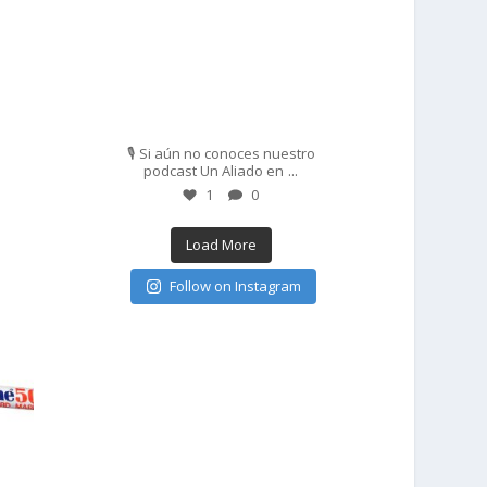
Feb 27
🎙️ Si aún no conoces nuestro
...
podcast Un Aliado en
1
0
Load More
Follow on Instagram