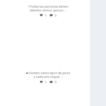
⚡Todas las personas tienen
...
talentos únicos, que pu
1
0
prisadepotchile
Feb 28
➡️ Existen varios tipos de pisos
...
y cada uno requie
1
0
prisadepotchile